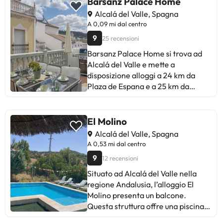
Barsanz Palace Home
Alcalá del Valle, Spagna
A 0,09 mi dal centro
9
25 recensioni
Barsanz Palace Home si trova ad
Alcalá del Valle e mette a
disposizione alloggi a 24 km da
Plaza de Espana e a 25 km da
Chiesa di Santa María la Mayor. Gli
alloggi hanno il WiFi gratuito, una
lavatrice e una TV con canali via
El Molino
cavo. Se desiderate esplorare la
Alcalá del Valle, Spagna
zona, potrete praticare il ciclismo
A 0,53 mi dal centro
nei dintorni. Alameda del Tajo è a
9
12 recensioni
24 km da questa casa di campagna,
mentre Grotta di Cueva del Gato si
Situato ad Alcalá del Valle nella
trova a 32 km dalla struttura.
regione Andalusia, l’alloggio El
Aeroporto di Malaga si trova a 90
Molino presenta un balcone.
km di distanza.Siete pregati di
Questa struttura offre una piscina
comunicare in anticipo a l'orario in
privata, il WiFi gratuito e il