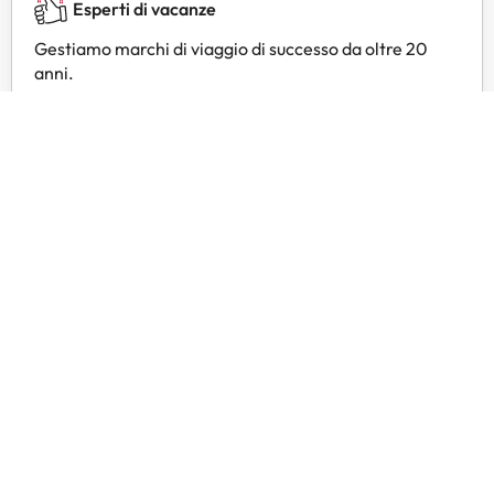
Esperti di vacanze
Gestiamo marchi di viaggio di successo da oltre 20
anni.
Servizio clienti 24 ore su 24
Contattateci in qualsiasi momento, per qualsiasi
necessità.
Prezzi esclusivi
Trovate offerte esclusive per i vostri hotel preferiti
con Amimir Selection.
Recensioni dei clienti