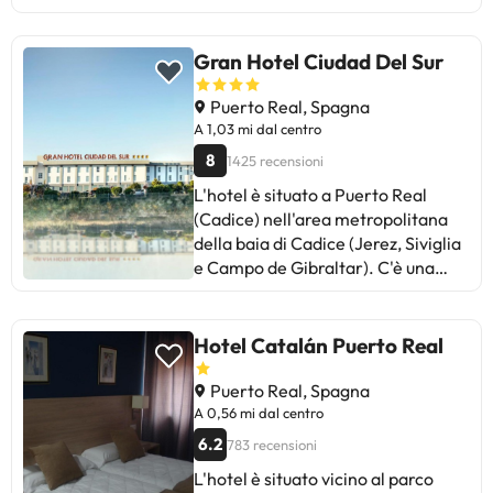
Gran Hotel Ciudad Del Sur
Puerto Real, Spagna
A 1,03 mi dal centro
8
1425 recensioni
L'hotel è situato a Puerto Real
(Cadice) nell'area metropolitana
della baia di Cadice (Jerez, Siviglia
e Campo de Gibraltar). C'è una
stazione ferroviaria a circa 2 km e
La Parra, l'aeroporto di Jerez de la
Frontera, dista circa 25 km.
Hotel Catalán Puerto Real
L'aeroporto di Siviglia si trova a
circa 118 km di distanza. Questo
Puerto Real, Spagna
piacevole hotel congressuale
A 0,56 mi dal centro
climatizzato è stato costruito nel
6.2
783 recensioni
2006 e dispone di 77 camere. La
L'hotel è situato vicino al parco
struttura accoglie gli ospiti in una