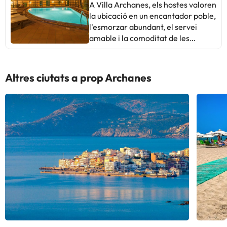
A Villa Archanes, els hostes valoren
la ubicació en un encantador poble,
l'esmorzar abundant, el servei
amable i la comoditat de les
habitacions. Alguns esmenten la
varietat limitada en l'esmorzar i la
dificultat per arribar en cotxe a
Altres ciutats a prop Archanes
causa dels carrers estrets. En
general, és un lloc acollidor i
tranquil, perfecte per gaudir de la
bellesa de Creta. Ideal per a
aquells que busquen un ambient
autèntic i relaxat. ¡Un destí per
repetir!