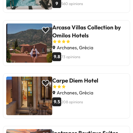
9
560 opinions
Arcasa Villas Collection by
Omilos Hotels
Archanes, Grècia
9.8
73 opinions
Carpe Diem Hotel
Archanes, Grècia
9.5
208 opinions
Inotropes Boutique Suites -