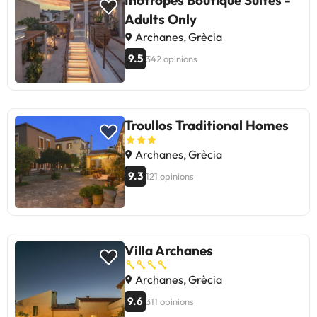
Adults Only
Archanes, Grècia
9.5
342 opinions
Troullos Traditional Homes
Archanes, Grècia
9.3
121 opinions
Villa Archanes
Archanes, Grècia
9.6
311 opinions