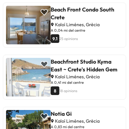
Beach Front Condo South
Crete
Kaloí Liménes, Grècia
A 0,04 mi del centre
9.1
25 opinions
Beachfront Studio Kyma
East ~ Crete's Hidden Gem
Kaloí Liménes, Grècia
A 0,41 mi del centre
8
18 opinions
Notia Gi
Kaloí Liménes, Grècia
A 0,83 mi del centre