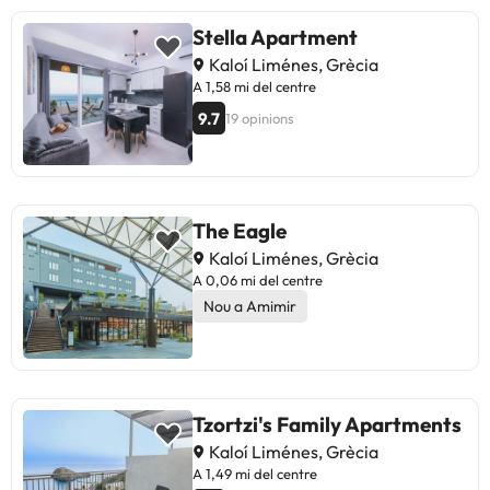
Stella Apartment
Kaloí Liménes, Grècia
A 1,58 mi del centre
9.7
19 opinions
The Eagle
Kaloí Liménes, Grècia
A 0,06 mi del centre
Nou a Amimir
Tzortzi's Family Apartments
Kaloí Liménes, Grècia
A 1,49 mi del centre