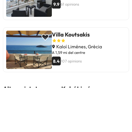
9.9
61 opinions
Villa Koutsakis
Kaloí Liménes, Grècia
A 1,59 mi del centre
8.4
107 opinions
Altres ciutats a prop Kaloí Liménes