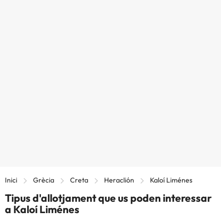
Inici
Grècia
Creta
Heraclión
Kaloí Liménes
Tipus d'allotjament que us poden interessar
a Kaloí Liménes