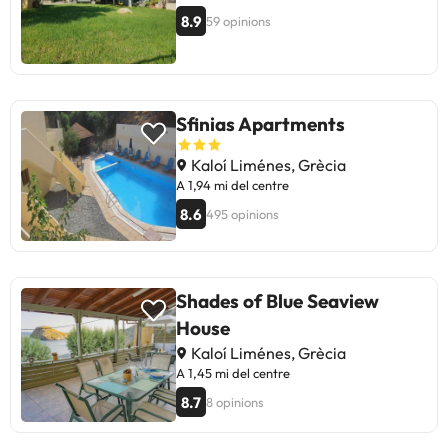
8.9
59 opinions
Sfinias Apartments
Kaloí Liménes, Grècia
A 1,94 mi del centre
8.6
495 opinions
Shades of Blue Seaview
House
Kaloí Liménes, Grècia
A 1,45 mi del centre
8.7
8 opinions