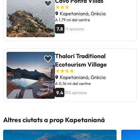
Cavo Ponta Villas
Kapetanianá, Grècia
A 1,79 mi del centre
7.8
13 opinions
Thalori Traditional
Ecotourism Village
Kapetanianá, Grècia
A 0,16 mi del centre
9.4
353 opinions
Altres ciutats a prop Kapetanianá