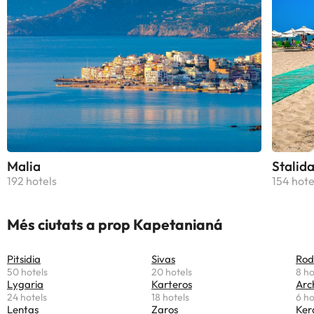
Malia
Stalid
192 hotels
154 hote
Més ciutats a prop Kapetanianá
Pitsidia
Sivas
Rod
50 hotels
20 hotels
8 ho
Lygaria
Karteros
Arc
24 hotels
18 hotels
6 ho
Lentas
Zaros
Ker