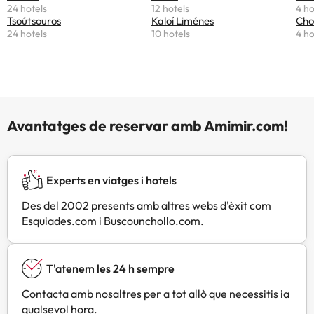
24 hotels
12 hotels
4 ho
Tsoútsouros
Kaloí Liménes
Cho
24 hotels
10 hotels
4 ho
Avantatges de reservar amb Amimir.com!
Experts en viatges i hotels
Des del 2002 presents amb altres webs d'èxit com
Esquiades.com i Buscounchollo.com.
T'atenem les 24 h sempre
Contacta amb nosaltres per a tot allò que necessitis ia
qualsevol hora.