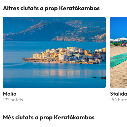
Altres ciutats a prop Keratókambos
Malia
Stalid
192 hotels
154 hote
Més ciutats a prop Keratókambos