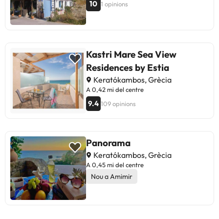
10
1 opinions
Kastri Mare Sea View
Residences by Estia
Keratókambos, Grècia
A 0,42 mi del centre
9.4
109 opinions
Panorama
Keratókambos, Grècia
A 0,45 mi del centre
Nou a Amimir