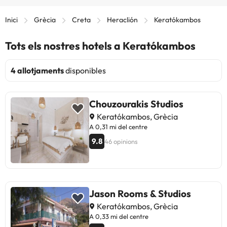
Inici
Grècia
Creta
Heraclión
Keratókambos
Tots els nostres hotels a Keratókambos
4 allotjaments
disponibles
Chouzourakis Studios
Keratókambos, Grècia
A 0,31 mi del centre
9.8
46 opinions
Jason Rooms & Studios
Keratókambos, Grècia
A 0,33 mi del centre