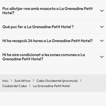
El La Grenadine Petit Hotel disposa de Wi-Fi.
Puc allotjar-me amb mascota a La Grenadine Petit
Hotel?
La Grenadine Petit Hotel no admet mascotes.
Què puc fer a La Grenadine Petit Hotel ?
L'La Grenadine Petit Hotel disposa de les següents activitats
Hi ha recepció 24 hores a La Grenadine Petit Hotel?
(algunes poden ser de pagament).
Sí, La Grenadine Petit Hotel té recepció 24 hores.
Massatgista
Hi ha aire condicionat a les zones comunes a La
Grenadine Petit Hotel?
Sí, La Grenadine Petit Hotel té aire condicionat a les zones comunes.
Inici
Sud-àfrica
Cabo Occidental (provincia)
Ciudad del Cabo
La Grenadine Petit Hotel