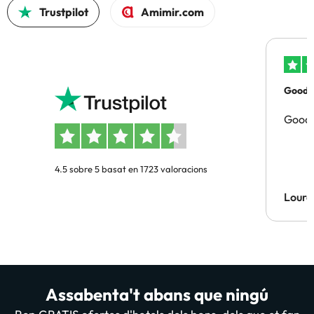
Trustpilot
Amimir.com
Good p
Good 
4.5 sobre 5 basat en 1723 valoracions
Lourd
Assabenta't abans que ningú