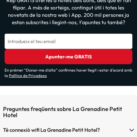
Rep GRATIS ofertes d'hotels dels bons, dels que et fan
flipar. A més de sorteigs, contingut útil i totes les
novetats de la nostra web i App. 200 mil persones ja
estan subscrites i llegint-nos, t'apuntes tu també?
Introdueix el teu email
Apuntar-me GRATIS
En prémer “Donar-me d'alta” confirmes haver llegit i estar d'acord amb
la
Política de Privadesa
Preguntes freqüents sobre La Grenadine Petit
Hotel
Té connexió wifi La Grenadine Petit Hotel?