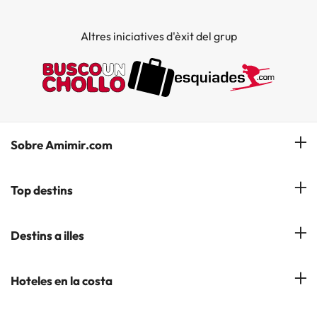
Altres iniciatives d'èxit del grup
Sobre Amimir.com
¿Qui som?
Top destins
La nostra newsletter
Hotels a Salou
Destins a illes
Opinions
Hotels a Lloret de Mar
El nostre blog
Hotels a les Illes Balears
Hoteles en la costa
Hotels a Andorra la Vella
Hotels a les Illes Canaries