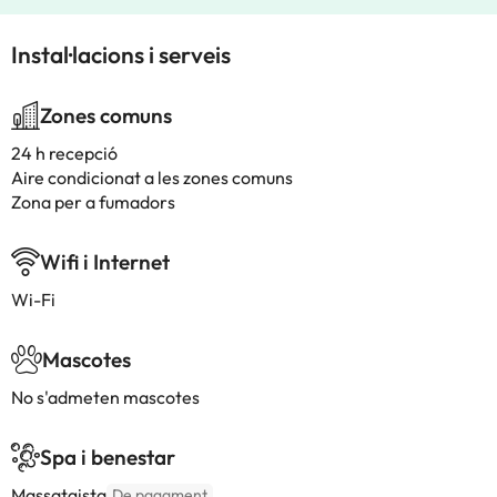
Instal·lacions i serveis
Zones comuns
24 h recepció
Aire condicionat a les zones comuns
Zona per a fumadors
Wifi i Internet
Wi-Fi
Mascotes
No s'admeten mascotes
Spa i benestar
Massatgista
De pagament