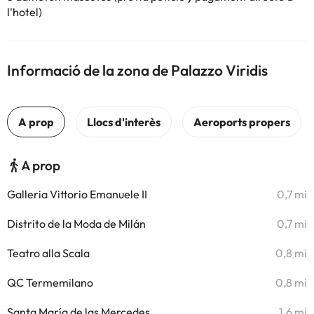
l'hotel)
Informació de la zona de Palazzo Viridis
A prop
Galleria Vittorio Emanuele II
0,7 mi
Distrito de la Moda de Milán
0,7 mi
Teatro alla Scala
0,8 mi
QC Termemilano
0,8 mi
Santa María de las Mercedes
1,6 mi