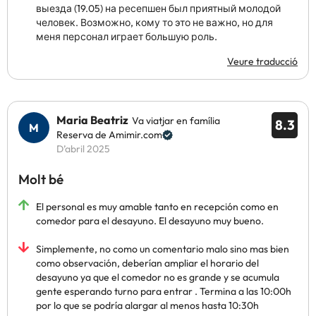
выезда (19.05) на ресепшен был приятный молодой
человек. Возможно, кому то это не важно, но для
меня персонал играет большую роль.
Veure traducció
Maria Beatriz
Va viatjar en família
8.3
Reserva de Amimir.com
D’abril 2025
Molt bé
El personal es muy amable tanto en recepción como en
comedor para el desayuno. El desayuno muy bueno.
Simplemente, no como un comentario malo sino mas bien
como observación, deberían ampliar el horario del
desayuno ya que el comedor no es grande y se acumula
gente esperando turno para entrar . Termina a las 10:00h
por lo que se podría alargar al menos hasta 10:30h