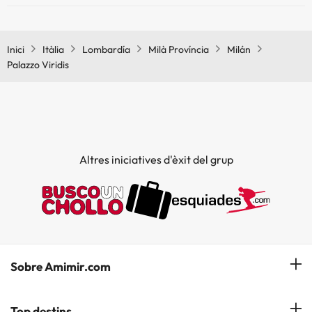
Sí, Palazzo Viridis té bar.
Inici
Itàlia
Lombardía
Milà Província
Milán
Palazzo Viridis
Altres iniciatives d'èxit del grup
Sobre Amimir.com
¿Qui som?
Top destins