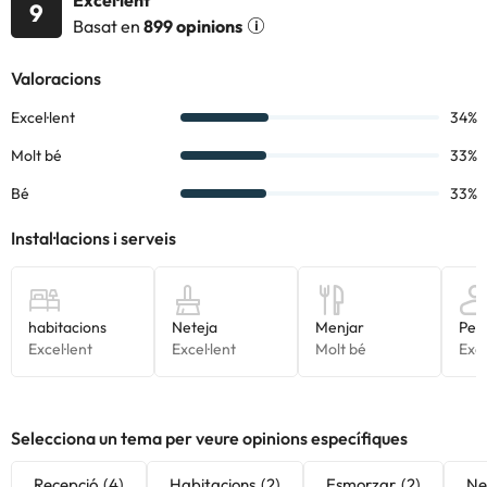
Excel·lent
9
Basat en
899 opinions
Selecciona un tema per veure opinions específiques
Recepció
(4)
Habitacions
(2)
Esmorzar
(2)
Ne