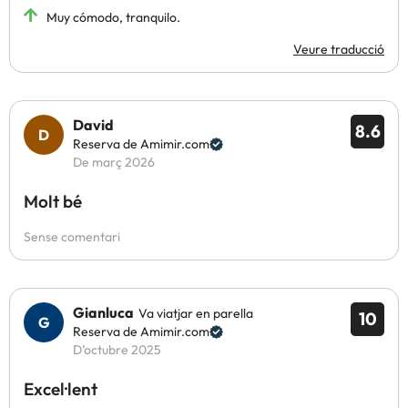
Muy cómodo, tranquilo.
Veure traducció
David
8.6
Reserva de Amimir.com
De març 2026
Molt bé
Sense comentari
Gianluca
Va viatjar en parella
10
Reserva de Amimir.com
D’octubre 2025
Excel·lent