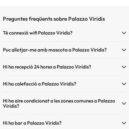
Preguntes freqüents sobre Palazzo Viridis
Té connexió wifi Palazzo Viridis?
El Palazzo Viridis disposa de Wi-Fi.
Puc allotjar-me amb mascota a Palazzo Viridis?
A Palazzo Viridis s'admeten mascotes (prèvia petició i de pagament
Hi ha recepció 24 hores a Palazzo Viridis?
directe a l'hotel). Consulta les condicions.
Sí, Palazzo Viridis té recepció 24 hores.
Hi ha calefacció a Palazzo Viridis?
Sí, Palazzo Viridis té calefacció a les zones comunes.
Hi ha aire condicionat a les zones comunes a Palazzo
Viridis?
Sí, Palazzo Viridis té aire condicionat a les zones comunes.
Hi ha bar a Palazzo Viridis?