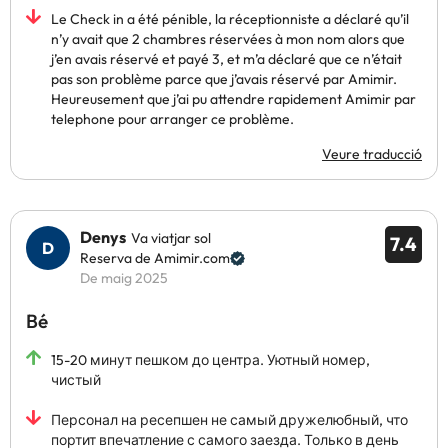
Le Check in a été pénible, la réceptionniste a déclaré qu’il
n’y avait que 2 chambres réservées à mon nom alors que
j’en avais réservé et payé 3, et m’a déclaré que ce n’était
pas son problème parce que j’avais réservé par Amimir.
Heureusement que j’ai pu attendre rapidement Amimir par
telephone pour arranger ce problème.
Veure traducció
Denys
Va viatjar sol
7.4
Reserva de Amimir.com
De maig 2025
Bé
15-20 минут пешком до центра. Уютный номер,
чистый
Персонал на ресепшен не самый дружелюбный, что
портит впечатление с самого заезда. Только в день