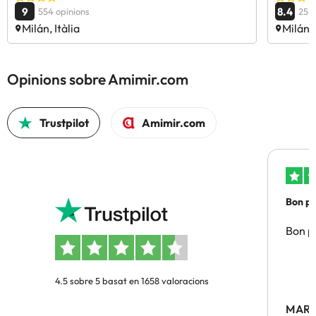
9
8.4
554 opinions
2533
Milán, Itàlia
Milán, 
Opinions sobre Amimir.com
Trustpilot
Amimir.com
Bon pre
Bon pr
4.5 sobre 5 basat en 1658 valoracions
MARC