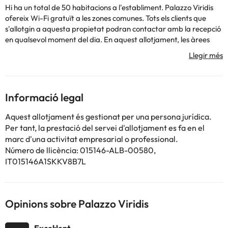
Hi ha un total de 50 habitacions a l'establiment. Palazzo Viridis
ofereix Wi-Fi gratuït a les zones comunes. Tots els clients que
s'allotgin a aquesta propietat podran contactar amb la recepció
en qualsevol moment del dia. En aquest allotjament, les àrees
comunes són accessibles a les persones de mobilitat reduïda. Així
mateix, les instal·lacions tenen aparcament perquè els hostes
gaudeixin d'una estada més còmoda.
Informació legal
Alguns dels serveis detallats poden ser de pagament. Podeu
consultar les vostres tarifes directament a l'establiment. Tota la
Aquest allotjament és gestionat per una persona jurídica.
informació d'aquesta fitxa està subjecta a canvis per part de
Per tant, la prestació del servei d'allotjament es fa en el
l'allotjament. Si tens dubtes, contacta'ns.
marc d'una activitat empresarial o professional.
Número de llicència: 015146-ALB-00580,
IT015146A1SKKV8B7L
Opinions sobre Palazzo Viridis