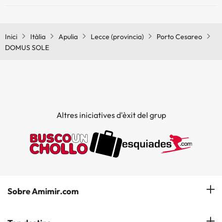
Sí, DOMUS SOLE té aire condicionat a les zones comunes.
Inici
Itàlia
Apulia
Lecce (provincia)
Porto Cesareo
DOMUS SOLE
Altres iniciatives d'èxit del grup
Sobre Amimir.com
¿Qui som?