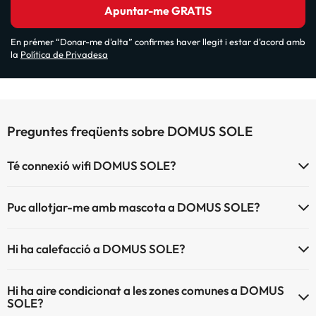
Apuntar-me GRATIS
En prémer “Donar-me d'alta” confirmes haver llegit i estar d'acord amb
la
Política de Privadesa
Preguntes freqüents sobre DOMUS SOLE
Té connexió wifi DOMUS SOLE?
El DOMUS SOLE disposa de Wi-Fi.
Puc allotjar-me amb mascota a DOMUS SOLE?
DOMUS SOLE no admet mascotes.
Hi ha calefacció a DOMUS SOLE?
Sí, DOMUS SOLE té calefacció a les zones comunes.
Hi ha aire condicionat a les zones comunes a DOMUS
SOLE?