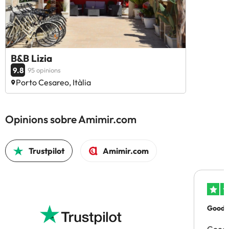
B&B Lizia
9.8
95 opinions
Porto Cesareo, Itàlia
Opinions sobre Amimir.com
Trustpilot
Amimir.com
Good p