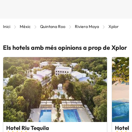
Inici
Mèxic
Quintana Roo
Riviera Maya
Xplor
Els hotels amb més opinions a prop de Xplor
Hotel Riu Tequila
Hotel 