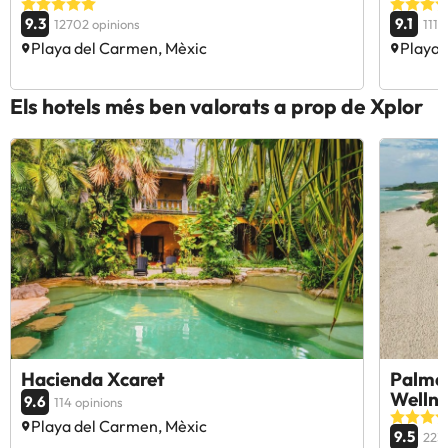
9.3
9.1
12702 opinions
1117
Playa del Carmen, Mèxic
Playa 
Els hotels més ben valorats a prop de Xplor
Hacienda Xcaret
Palmaï
Wellne
9.6
114 opinions
Playa del Carmen, Mèxic
9.5
223 