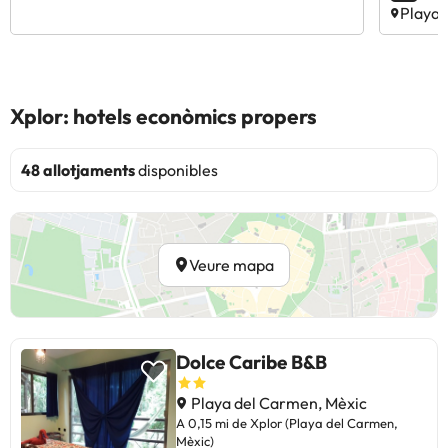
Playa 
Xplor: hotels econòmics propers
48 allotjaments
disponibles
Veure mapa
Dolce Caribe B&B
Playa del Carmen, Mèxic
A 0,15 mi de Xplor (Playa del Carmen,
Mèxic)