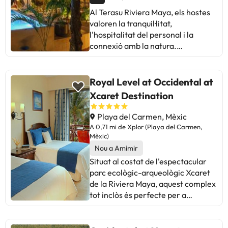
Al Terasu Riviera Maya, els hostes
valoren la tranquil·litat,
l'hospitalitat del personal i la
connexió amb la natura.
Destaquen la comoditat dels llits, la
neteja i l'esmorzar inclòs. Alguns
comentaris mencionen problemes
Royal Level at Occidental at
amb olors a les habitacions o
Xcaret Destination
dificultats per trobar l'hotel.
Malgrat això, la majoria descriu
Playa del Carmen, Mèxic
una estada encantadora, ideal per
A 0,71 mi de Xplor (Playa del Carmen,
relaxar-se i gaudir de la selva.
Mèxic)
Recomanat per a aquells que
Nou a Amimir
busquen escapar del bullici,
Situat al costat de l'espectacular
interactuar amb la fauna local i
parc ecològic-arqueològic Xcaret
explorar atraccions properes com
de la Riviera Maya, aquest complex
ara Xcaret.
tot inclòs és perfecte per a
aquelles persones que desitgen
unes vacances familiars o en