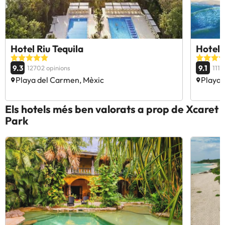
Hotel Riu Tequila
Hotel 
9.3
9.1
12702 opinions
1117
Playa del Carmen, Mèxic
Playa 
Els hotels més ben valorats a prop de Xcaret
Park