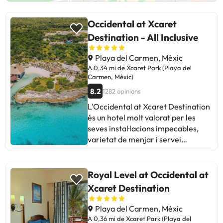
Occidental at Xcaret
Destination - All Inclusive
Playa del Carmen, Mèxic
A 0,34 mi de Xcaret Park (Playa del
Carmen, Mèxic)
8.2
1282 opinions
L'Occidental at Xcaret Destination
és un hotel molt valorat per les
seves instal·lacions impecables,
varietat de menjar i servei
excepcional. Els clients destaquen
l'harmonia de l'ambient i la bellesa
natural del lloc. Alguns suggereixen
Royal Level at Occidental at
millorar la informació
Xcaret Destination
proporcionada i la manca de platja
per passejar. Tot i crítiques sobre
Playa del Carmen, Mèxic
males olors i manca de qualitat en
A 0,36 mi de Xcaret Park (Playa del