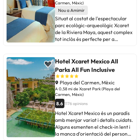
alguns serveis, la majoria
Carmen, Mèxic)
coincideix en una experiència
Nou a Amimir
positiva. Ideal per a vacances
Situat al costat de l'espectacular
tranquil·les, envoltat de natura i
parc ecològic-arqueològic Xcaret
amb un personal amable. En
de la Riviera Maya, aquest complex
resum, una destinació
tot inclòs és perfecte per a
recomanable per gaudir d'unes
aquelles persones que desitgen
vacances relaxants.
unes vacances familiars o en
parella diferents, ja siguin
Hotel Xcaret Mexico All
aventurers, ecoturistes o viatgers
Parks All Fun Inclusive
que busquen la tranquil·litat de les
aigües del mar. Carib L'hotel
Playa del Carmen, Mèxic
Occidental Grand Xcaret, situat al
A 0,58 mi de Xcaret Park (Playa del
parc natural de Xcaret, ofereix una
Carmen, Mèxic)
ubicació excel·lent i unes
8.6
1176 opinions
instal·lacions que faran de les
Hotel Xcaret Mexico és un paradís
vostres vacances o viatge de
amb menjar variat i detalls cuidats.
negocis una experiència única.
Alguns esmenten el check-in lent i
Occidental Grand Xcaret té 11
la manca d'orientació del personal.
restaurants, dels quals 1 és un bufet