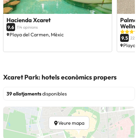
Hacienda Xcaret
Palmaï
Wellne
9.6
114 opinions
Playa del Carmen, Mèxic
9.5
223 
Playa 
Xcaret Park: hotels econòmics propers
39 allotjaments
disponibles
Veure mapa