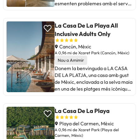
esmenten problemes amb el servei
-Unimos l'hospitalitat mexicana a
i el menjar. La varietat dactivitats i
la més alta tecnologia en el servei
latenció del personal són aspectes
TOT FLUYE®. -Tributo a la
positius recurrents. D'altra banda,
La Casa De La Playa All
mexicanidad, som ambaixadors de
s'assenyala la lentitud al servei, la
Inclusive Adults Only
la nostra cultura i tradicions .. Pots
manca d'amabilitat en el personal i
consultar les seves tarifes
la qualitat del menjar com a àrees
Cancún, Mèxic
directament a l'establiment.
de millora. En resum, és un hotel
A 0,96 mi de Xcaret Park (Cancún, Mèxic)
Aquesta informació està subjecta a
amb potencial ideal per als qui
Nou a Amimir
canvis per part de l'allotjament.
valoren l'experiència completa i
Donem la benvinguda a LA CASA
estan disposats a tolerar certs
DE LA PLATJA, una casa amb gust
inconvenients.
de Mèxic, enclavada a la selva maia
en una de les platges més icòniques
del món, on experimentaràs una
relaxació tan profunda que no en
necessitaràs més. Les 63 suites
La Casa De La Playa
tenen personalitat pròpia, detalls
elaborats a mà per talent mexicà,
Playa del Carmen, Mèxic
piscina privada i altres amenitats
A 0,96 mi de Xcaret Park (Playa del
Carmen, Mèxic)
plenes d'art i tradició. Els nostres