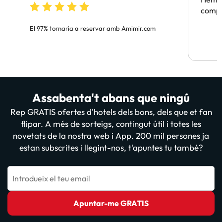
compa
El 97% tornaria a reservar amb Amimir.com
Assabenta't abans que ningú
Rep GRATIS ofertes d'hotels dels bons, dels que et fan
flipar. A més de sorteigs, contingut útil i totes les
novetats de la nostra web i App. 200 mil persones ja
estan subscrites i llegint-nos, t'apuntes tu també?
Introdueix el teu email
Apuntar-me GRATIS