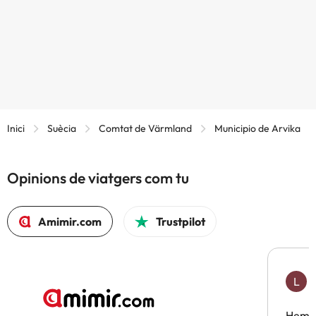
Inici
Suècia
Comtat de Värmland
Municipio de Arvika
Opinions de viatgers com tu
Amimir.com
Trustpilot
L
F
Hem t