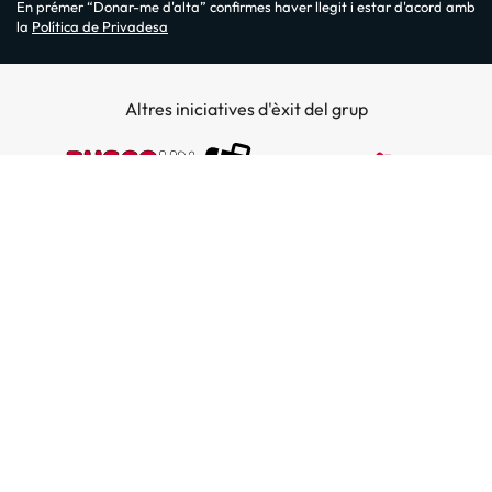
En prémer “Donar-me d'alta” confirmes haver llegit i estar d'acord amb
la
Política de Privadesa
Altres iniciatives d'èxit del grup
Sobre Amimir.com
¿Qui som?
Top destins
La nostra newsletter
Hotels a Salou
Destins a illes
Opinions
Hotels a Lloret de Mar
El nostre blog
Hotels a les Illes Balears
Hoteles en la costa