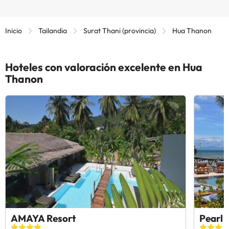
Inicio
Tailandia
Surat Thani (provincia)
Hua Thanon
Hoteles con valoración excelente en Hua
Thanon
AMAYA Resort
Pearl 