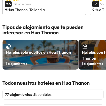
9.5
9
391 opiniones
536 
Hua Thanon, Tailandia
Hua Th
Tipos de alojamiento que te pueden
interesar en Hua Thanon
Hoteles solo adultos en Hua Thanon
Hoteles con 
Thanon
1
alojamientos
1
alojamientos
Todos nuestros hoteles en Hua Thanon
77 alojamientos
disponibles