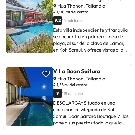
baño. El aeropuerto más cercano
servicio de limpieza disponible
Hua Thanon, Tailandia
es el aeropuerto internacional de
todos los días y la posibilidad de
A 1,00 mi del centro
Samui, ubicado a 18 km de la Villa
solicitar cunas o camas infantiles
9.2
16 opiniones
Coco.
(de pago).
Esta villa independiente y tranquila
se encuentra en primera línea de
playa, al sur de la playa de Lamai,
en Koh Samui, y ofrece vistas a la
piscina. Hay aparcamiento privado
gratuito en el establecimiento.
Esta villa, con una arquitectura
Villa Baan Saitara
francesa, se compone de 5 suites
Hua Thanon, Tailandia
de lujo y tiene capacidad para
A 1,55 mi del centro
hasta 10 personas. La cocina está
9
115 opiniones
equipada con lavavajillas, horno,
microondas, cafetera y hervidor de
DESCLARGA¬Situado en una
agua. Este alojamiento
ubicación privilegiada de Koh
independiente proporciona toallas
Samui, Baan Saitara Boutique VIllas
y ropa de cama. La Villa Julia koh
pone a sus puertas todo lo que la
Samui with Cook and Majordome
ciudad tiene para ofrecerte. El