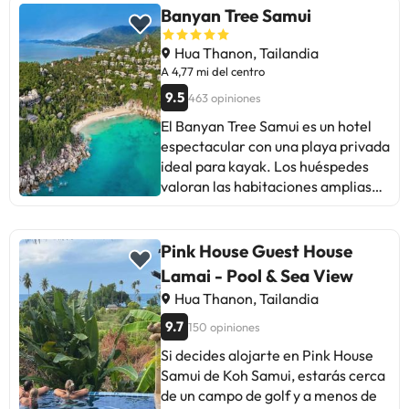
Banyan Tree Samui
Hua Thanon, Tailandia
A 4,77 mi del centro
9.5
463 opiniones
El Banyan Tree Samui es un hotel
espectacular con una playa privada
ideal para kayak. Los huéspedes
valoran las habitaciones amplias
con piscina privada, la comida
deliciosa y el personal amable y
profesional. Algunos mencionan
Pink House Guest House
que el desayuno no alcanza un nivel
Lamai - Pool & Sea View
de 5 estrellas y que el servicio
Hua Thanon, Tailandia
puede ser desorganizado. A pesar
de ello, la mayoría destaca la
9.7
150 opiniones
excelencia del servicio, la belleza
Si decides alojarte en Pink House
del lugar y la variedad de
Samui de Koh Samui, estarás cerca
actividades. Ideal para quienes
de un campo de golf y a menos de
buscan lujo y atención