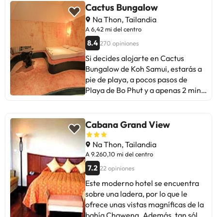
da la bienvenida en un vestíbulo
Cactus Bungalow
con servicio de recepción 24 horas.
Na Thon, Tailandia
Cape Fahn Hotel no dispone de
A 6,42 mi del centro
cunas. En este establecimiento, las
8.4
270 opiniones
áreas comunes son accesibles para
las personas de movilidad
Si decides alojarte en Cactus
reducida. Los visitantes podrán
Bungalow de Koh Samui, estarás a
utilizar el aparcamiento. Cape
pie de playa, a pocos pasos de
Fahn Hotel apuesta por prácticas
Playa de Bo Phut y a apenas 2 min
ecológicamente sostenibles. Los
en coche de Plaza del pueblo de
huéspedes podrán recurrir a los
pescadores. Además, esta casa de
servicios de salud y bienestar si lo
huéspedes de playa se encuentra a
Cabana Grand View
necesitan. Cape Fahn Hotel puede
7,3 km de Playa de Chaweng y a
cobrar algunos de estos servicios.
7,6 km de Playa Chaweng Noi. Con
Na Thon, Tailandia
jardín donde descansar y
A 9.260,10 mi del centro
comodidades como conexión a
7.2
22 opiniones
Internet wifi gratis y asistencia
Este moderno hotel se encuentra
turística (adquisición de entradas),
sobre una ladera, por lo que le
¡no te faltará de nada! La recepción
ofrece unas vistas magníficas de la
tiene un horario limitado. Pagando
bahía Chaweng. Además, tan sólo