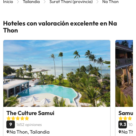
Inicio
Tailandia
Surat Thani (provincia)
Na Thon
Hoteles con valoración excelente en Na
Thon
The Culture Samui
Samui 
9
9.3
1652 opiniones
1083
Na Thon, Tailandia
Na Tho