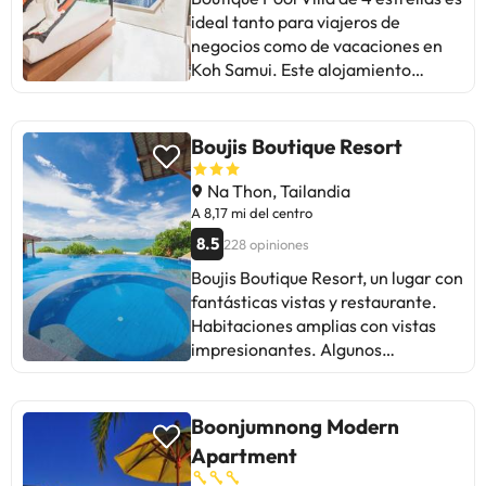
Fi en zonas comunes. Habitaciones
fumadores. Además, desde él
ideal tanto para viajeros de
confortables para asegurar una
podrá disfrutar de preciosas vistas
negocios como de vacaciones en
noche de descanso, algunas de las
a la playa de Cheweng. El edificio
Koh Samui. Este alojamiento
habitaciones cuentan con
alberga algunas tiendas, bares, una
ofrece una amplia gama de
comodidades como toallas,
cafetería y varias salas de
comodidades para hacer de su
internet wifi, WiFi gratis,
conferencias. Como prestaciones
estancia una experiencia
Boujis Boutique Resort
habitaciones para no fumadores,
adicionales tiene el servicio de
agradable. Disfruta los servicios de
aire acondicionado. Toma un
lavandería, de habitaciones, de
Wi-Fi gratis en las habitaciones,
Na Thon, Tailandia
descanso después de un día
atención médica y conexión a
limpieza diaria, lavandería, taxi,
A 8,17 mi del centro
agitado y aprovecha las canoa,
Internet. También se tiene en
venta de entradas, disponibles
buceo, masajista, ping pong, jardín.
8.5
228 opiniones
cuenta a los más pequeños, para
para el disfrute de los huéspedes.
Personal amable, excelentes
los cuales hay un parque infantil.
Boujis Boutique Resort, un lugar con
Las habitaciones cuentan con todo
instalaciones y proximidad con
Hay plazas de aparcamiento
fantásticas vistas y restaurante.
el equipamiento que necesitas para
todo lo que Koh Samui tiene para
disponibles. Las habitaciones del
Habitaciones amplias con vistas
sentirte como en casa. La mayoría
ofrecer son tres inportante
edificio principal disponen de un
impresionantes. Algunos
de ellas cuenta con televisión de
razones para alojarte en el By
cama doble, un baño con secador
mencionan hormigas rojas y
pantalla plana, productos de
Beach Resort.
de pelo y teléfono de línea directa.
acceso complicado a la playa.
limpieza, perchero, café
Asimismo, cuentan con televisión
Personal amable y excelente
Boonjumnong Modern
instantáneo de cortesía, té de
vía satélite o por cable, suelo
comida en Dr. Frogs. Algunos
cortesía. Aprovecha los servicios
Apartment
enmoquetado, radio y minibar.
critican la ubicación y la necesidad
de campo de golf (a menos de 3km)