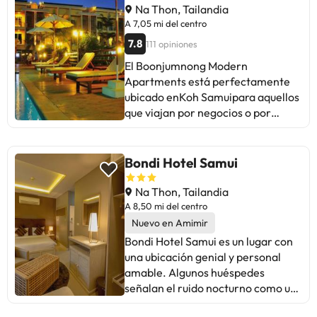
Además, en todas podrá encontrar
de taxis. A pesar de ello, ideal para
, piscina al aire libre, jardín para
Na Thon, Tailandia
una caja fuerte de alquiler, para
quienes buscan tranquilidad y
que tu estancia sea una
A 7,05 mi del centro
que pueda guardar sus objetos de
valoran la relación calidad-precio.
experiencia única. Durante tu
7.8
111 opiniones
valor. La conexión a Internet y el
Recomendado para disfrutar de
estancia en Boutique Pool Villa,
hervidor de agua completan todas
El Boonjumnong Modern
vistas increíbles y un servicio
encontrarás un ambiente acogedor
estas prestaciones. Tanto las
Apartments está perfectamente
amable.
y excelente servicio.
habitaciones como las suites que
ubicado enKoh Samuipara aquellos
están repartidas por las villas,
que viajan por negocios o por
cuentan con el mismo
placer. Los huéspedes hallarán
equipamiento. Son más espaciosas
muy confortable su estancia en
y están rodeadas por el jardín.
esta propiedad que ofrece una
Bondi Hotel Samui
Desde el balcón o la terraza tendrá
amplia gama de instalaciones. Los
unas preciosas vistas laterales del
huéspedes pueden disfrutar aquí
Na Thon, Tailandia
mar.
de Wi-Fi gratis en las habitaciones,
A 8,50 mi del centro
Wi-Fi en zonas comunes, parking,
Nuevo en Amimir
alquiler de coches, restaurante.
Bondi Hotel Samui es un lugar con
Habitaciones confortables para
una ubicación genial y personal
asegurar una noche de descanso,
amable. Algunos huéspedes
algunas de las habitaciones
señalan el ruido nocturno como un
cuentan con comodidades como
punto a mejorar, especialmente
WiFi gratis, habitaciones para no