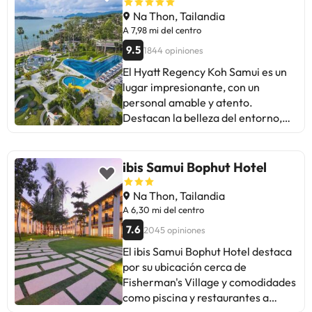
Na Thon, Tailandia
A 7,98 mi del centro
9.5
1844 opiniones
El Hyatt Regency Koh Samui es un
lugar impresionante, con un
personal amable y atento.
Destacan la belleza del entorno,
las amplias habitaciones y la
variedad del desayuno. Algunos
mencionan problemas de limpieza
ibis Samui Bophut Hotel
en las habitaciones y la lejanía de
las atracciones principales. En
Na Thon, Tailandia
general, es ideal para relajarse y
A 6,30 mi del centro
disfrutar en familia, con múltiples
7.6
2045 opiniones
comodidades. Recomendado para
El ibis Samui Bophut Hotel destaca
quienes buscan tranquilidad y un
por su ubicación cerca de
servicio excepcional. ¡Un oasis
Fisherman's Village y comodidades
para desconectar!
como piscina y restaurantes a