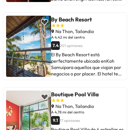
un pequeño suplemento podrás
una calle lo separa de la playa de
aprovechar prestaciones como
arena fina. Esta región de la isla de
servicio de transporte al
Koh Samui se caracteriza por los
By Beach Resort
aeropuerto (ida y vuelta) de pago y
numerosos cocoteros, las playas
aparcamiento sin asistencia
autóctonas y una vegetación de
Na Thon, Tailandia
gratuito. Cactus Bungalow sirve
ensueño. En las inmediaciones
A 4,42 mi del centro
deliciosas comidas en Cactus
encontrará una gran variedad de
Restaurant. Disfruta de tu bebida
7.4
201 opiniones
tiendas y lugares de ocio. El tiempo
favorita en el bar o lounge o en el
El By Beach Resort está
de traslado hasta el aeropuerto de
bar en la playa. Se ofrece un
perfectamente ubicado enKoh
Koh Samui es de unos 30 minutos.
desayuno inglés todos los días de
Samuipara aquellos que viajan por
El hotel dispone de un total de 73
8:00 a 13:00 con un coste
negocios o por placer. El hotel te
habitaciones. En el amplia área de
adicional. Te sentirás como en tu
ofrece una amplia gama de
recepción hay ascensores. La
propia casa en cualquiera de las 10
servicios y beneficios que
recepción está abierta las 24 horas
habitaciones. Mantén el contacto
seguramente harán que pases un
Boutique Pool Villa
del día y dispone de una caja
con los tuyos gracias a la conexión
gran momento. Encontrarás a
fuerte, así como de servicio de
a Internet wifi gratis. El cuarto de
mano todas las comodidades
Na Thon, Tailandia
cambio de divisa. En cuanto al
baño está provisto de ducha.
necesarias, que incluyen Wi-Fi
A 4,78 mi del centro
aspecto gastronómico, el hotel le
gratis en las habitaciones, limpieza
ofrece un restaurante climatizado
9.1
17 opiniones
diaria, taxi, venta de entradas, Wi-
con zona separada para no
Boutique Pool Villa de 4 estrellas es