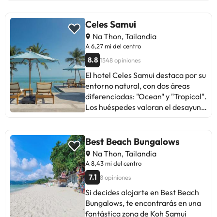
mano. Algunos huéspedes valoran
la playa, mientras otros notan
problemas de humedad en las
Celes Samui
habitaciones y desayuno regular.
Na Thon, Tailandia
En general, ofrece un buen servicio
A 6,27 mi del centro
a un precio asequible. Ideal para
8.8
1548 opiniones
quienes buscan tranquilidad cerca
de zonas turísticas. ¡Recuerda
El hotel Celes Samui destaca por su
llevar repelente de mosquitos!
entorno natural, con dos áreas
diferenciadas: "Ocean" y "Tropical".
Los huéspedes valoran el desayuno
frente al mar y la ubicación
cercana a Fisherman's Village.
Algunos comentarios mencionan
Best Beach Bungalows
deficiencias en el servicio de
Na Thon, Tailandia
limpieza y ruido en ciertas
A 8,43 mi del centro
habitaciones. En general, se
7.1
8 opiniones
destaca la amabilidad del personal
y la belleza de las instalaciones,
Si decides alojarte en Best Beach
aunque hay discrepancias sobre la
Bungalows, te encontrarás en una
calidad de la comida. Ideal para
fantástica zona de Koh Samui