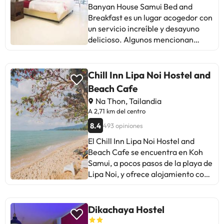
Banyan House Samui Bed and
km. El establecimiento ofrece
Breakfast es un lugar acogedor con
servicio gratuito de recogida en los
un servicio increíble y desayuno
muelles de Nathon y Lipa Noi.
delicioso. Algunos mencionan
problemas con la ubicación y el
mantenimiento, pero la mayoría
destaca la hospitalidad y limpieza.
Chill Inn Lipa Noi Hostel and
Ideal para viajeros que valoran la
Beach Cafe
tranquilidad y un trato familiar.
Na Thon, Tailandia
¡Una opción a considerar en Koh
A 2,71 km del centro
Samui!
8.4
493 opiniones
El Chill Inn Lipa Noi Hostel and
Beach Cafe se encuentra en Koh
Samui, a pocos pasos de la playa de
Lipa Noi, y ofrece alojamiento con
jardín, aparcamiento privado
gratuito, bar e instalaciones para
practicar deportes acuáticos. El
Dikachaya Hostel
albergue se encuentra a 15 km de