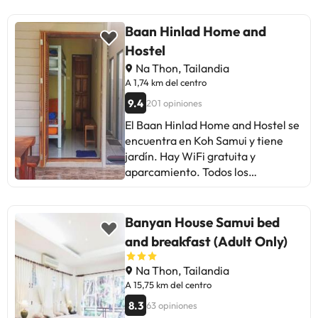
Baan Hinlad Home and
Hostel
Na Thon, Tailandia
A 1,74 km del centro
9.4
201 opiniones
El Baan Hinlad Home and Hostel se
encuentra en Koh Samui y tiene
jardín. Hay WiFi gratuita y
aparcamiento. Todos los
alojamientos del albergue están
equipados con zona de estar. El
baño es compartido. La ciudad de
Banyan House Samui bed
Nathon está a 3,1 km. Ko Phangan
and breakfast (Adult Only)
se encuentra a 26 km del Baan
Hinlad Home and Hostel, mientras
Na Thon, Tailandia
que Chaweng está a 12 km. El
A 15,75 km del centro
aeropuerto internacional de
8.3
63 opiniones
Samui, el más cercano, se halla a 12