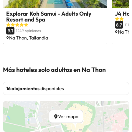
Explorar Koh Samui - Adults Only
J4 Hot
Resort and Spa
8.7
1110
9.1
1249 opiniones
Na Tho
Na Thon, Tailandia
Más hoteles solo adultos en Na Thon
16 alojamientos
disponibles
Ver mapa