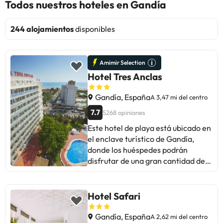
Todos nuestros hoteles en Gandía
244 alojamientos
disponibles
Amimir Selection
Hotel Tres Anclas
Gandía, España
A 3,47 mi del centro
7.7
5268 opiniones
Este hotel de playa está ubicado en
el enclave turístico de Gandía,
donde los huéspedes podrán
disfrutar de una gran cantidad de
restaurantes, comercios y locales
de entretenimiento. La playa de
arena más cercana está a tan sólo
Hotel Safari
100 metros de la propiedad,
mientras que el centro de la
Gandía, España
A 2,62 mi del centro