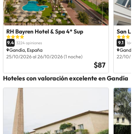
RH Bayren Hotel & Spa 4* Sup
San Lu
9.4
9.1
3224 opiniones
1642
Gandía, España
Gandía
25/10/2026 al 26/10/2026 (1 noche)
22/10/2
$87
Hoteles con valoración excelente en Gandía