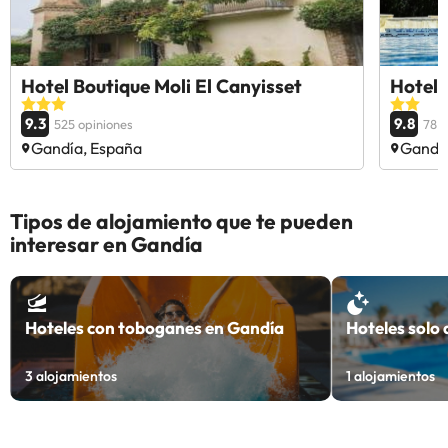
Hotel Boutique Moli El Canyisset
Hotel 
9.3
9.8
525 opiniones
78 o
Gandía, España
Gandía
Tipos de alojamiento que te pueden
interesar en Gandía
Hoteles con toboganes en Gandía
Hoteles solo
3
alojamientos
1
alojamientos