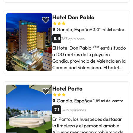
huéspedes mencionan la necesidad
de mejorar la insonorización y la
renovación de las habitaciones. A
Hotel Don Pablo
pesar de ello, la mayoría disfruta
de una estancia fantástica y lo
Gandía, España
A 3,01 mi del centro
recomienda para descansar y
8.3
363 opiniones
desconectar. Ideal para quienes
El Hotel Don Pablo *** está situado
valoran un trato amable, buena
a 100 metros de la playa en
ubicación y un desayuno completo.
Gandía, provincia de Valencia en la
¡Un hotel con encanto en Gandia!
Comunidad Valenciana. El hotel
cuenta con una recepción 24 horas,
aire acondicionado y calefacción,
conexión Wi-Fi, terraza, sala de
Hotel Porto
juegos, sala de estar y sala de
televisión. Además podrás tomar
Gandía, España
A 1,89 mi del centro
el sol y refrescarte en sus piscinas,
7.1
2416 opiniones
tienen una para adultos y otra para
En Porto, los huéspedes destacan
que los más peques también se
la limpieza y el personal amable.
puedan divertir :-) Las
Algunos mencionan problemas de
habitaciones se caracterizan por