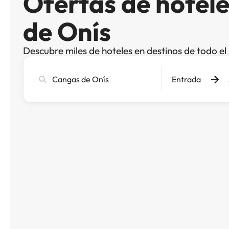
Ofertas de hotel
de Onís
Descubre miles de hoteles en destinos de todo e
Busca
Entrada
ciudad,
hotel
o
destino