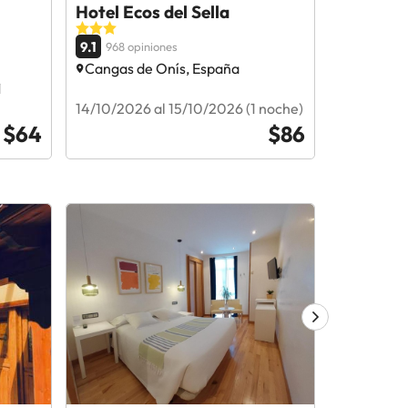
Hotel Ecos del Sella
Hotel Ru
9.1
9.1
968 opiniones
945 op
Cangas de Onís, España
Cangas d
1
14/10/2026 al 15/10/2026 (1 noche)
02/11/2026
$64
$86