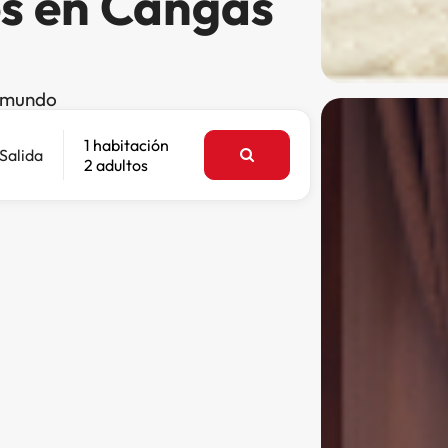
es en Cangas
l mundo
1 habitación
Salida
2 adultos