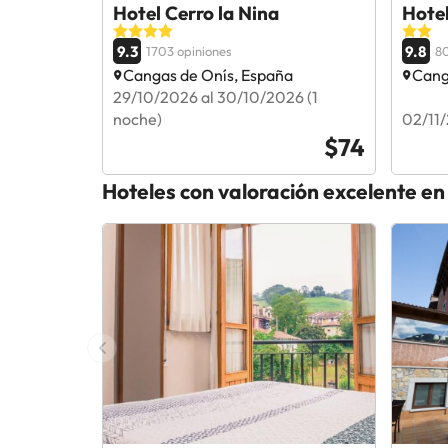
Hotel Cerro la Nina
Hote
9.3
9.8
1703 opiniones
80
Cangas de Onís, España
Cang
29/10/2026 al 30/10/2026 (1
noche)
02/11/
$74
Hoteles con valoración excelente e