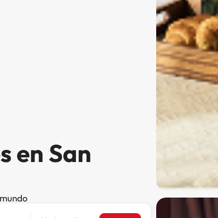
s en San
l mundo