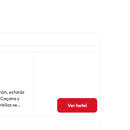
hón, estarás
a Caçana y
Ver hotel
itaciones Te
n aire
ifi gratis