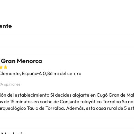
ente
 Gran Menorca
Clemente, España
A 0,86 mi del centro
24 opiniones
ión del establecimiento Si decides alojarte en Cugó Gran de Ma
s de 15 minutos en coche de Conjunto talayótico Torralba So n
gico Taula de Torralba. Además, esta casa rural de 5 estrellas se
tra a 7,7 km de Puerto de Mahón y a 22,6 km de Monte Toro.Hab
s como en tu propia casa en cualquiera de las 12 habitaciones co
cionado, minibar y reproductor de DVD. La conexión a Internet w