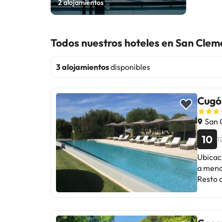
2
alojamientos
Todos nuestros hoteles en San Clem
3 alojamientos
disponibles
Cugó
San 
10
1
Ubicac
a meno
Resto arqueoló
encuen
sentirá
acondi