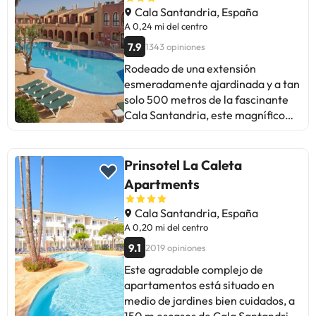
Cala Santandria, España
A 0,24 mi del centro
7.9
1343 opiniones
Rodeado de una extensión
esmeradamente ajardinada y a tan
solo 500 metros de la fascinante
Cala Santandria, este magnífico
establecimiento es la elección
ideal para los que buscan relajarse
en las cálidas aguas del
Prinsotel La Caleta
Mediterráneo. Ubicado a 7,2 km de
Apartments
la localidad menorquina de
Ciutadella, este elegante hotel es
Cala Santandria, España
el lugar ideal desde el que
A 0,20 mi del centro
descubrir el rico patrimonio
9.1
2019 opiniones
cultural y la belleza natural de
Este agradable complejo de
Menorca. El edificio dispone de
apartamentos está situado en
cómodos apartamentos
medio de jardines bien cuidados, a
totalmente equipados para