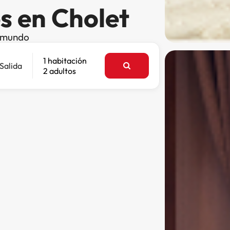
s en Cholet
l mundo
1 habitación
Salida
2 adultos