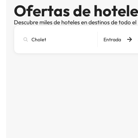
Ofertas de hotele
Descubre miles de hoteles en destinos de todo e
Busca
Entrada
ciudad,
hotel
o
destino