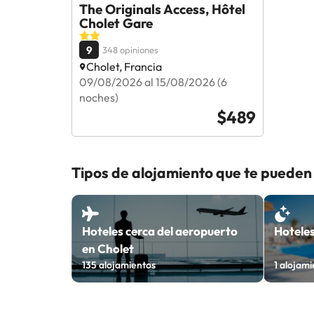
The Originals Access, Hôtel
Cholet Gare
9
348 opiniones
Cholet, Francia
09/08/2026 al 15/08/2026 (6
noches)
$489
Tipos de alojamiento que te pueden 
Hoteles cerca del aeropuerto
Hoteles
en Cholet
135
alojamientos
1
alojami