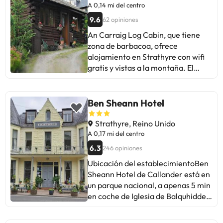
A 0,14 mi del centro
9.6
62 opiniones
An Carraig Log Cabin, que tiene
zona de barbacoa, ofrece
alojamiento en Strathyre con wifi
gratis y vistas a la montaña. El
chalet de montaña, que cuenta con
parking privado gratis, está en una
zona en la que se pueden practicar
Ben Sheann Hotel
actividades como senderismo y
ciclismo. Este chalet de montaña
Strathyre, Reino Unido
consta de 1 dormitorio, una sala de
A 0,17 mi del centro
estar, una cocina totalmente
6.3
246 opiniones
equipada con nevera y hervidor, y 1
Ubicación del establecimientoBen
baño con ducha y artículos de aseo
Sheann Hotel de Callander está en
gratuitos. Hay toallas y ropa de
un parque nacional, a apenas 5 min
cama en el chalet de montaña.
en coche de Iglesia de Balquhidder
Lago de Menteith está a 28 km del
y a 7 de Loch Earn. Además, este
alojamiento, y Lago Katrine está a
hotel se encuentra a 17,3 km de
49 km. El aeropuerto (Aeropuerto