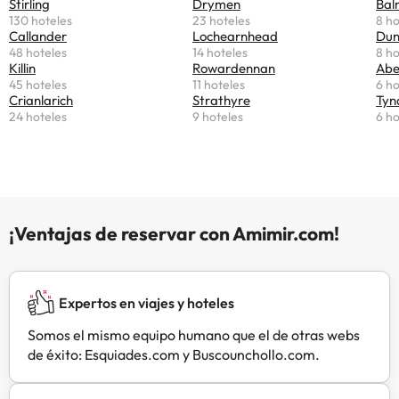
Stirling
Drymen
Bal
alberga un animado bar, cafetería
130 hoteles
23 hoteles
8 ho
y restaurante con una gran terraza
Callander
Lochearnhead
Dun
soleada y chimeneas de leña.
48 hoteles
14 hoteles
8 ho
También cuenta con instalaciones
Killin
Rowardennan
Abe
45 hoteles
11 hoteles
6 ho
para reuniones, sala de juegos y
Crianlarich
Strathyre
Tyn
consigna de equipaje. Tanto en el
24 hoteles
9 hoteles
6 ho
establecimiento como en los
alrededores se pueden practicar
diversas actividades, como
ciclismo, pesca y senderismo. El
establecimiento se encuentra en la
ruta ciclista nacional 7.Please note,
¡Ventajas de reservar con Amimir.com!
this property is not located in the
Kingshouse stop on the West
Highland Way.
Expertos en viajes y hoteles
Somos el mismo equipo humano que el de otras webs
de éxito: Esquiades.com y Buscounchollo.com.