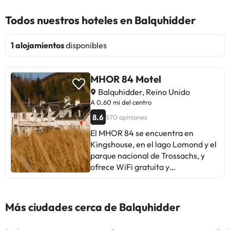
Todos nuestros hoteles en Balquhidder
1 alojamientos
disponibles
MHOR 84 Motel
Balquhidder, Reino Unido
A 0,60 mi del centro
8.6
570 opiniones
El MHOR 84 se encuentra en
Kingshouse, en el lago Lomond y el
parque nacional de Trossachs, y
ofrece WiFi gratuita y
aparcamiento gratuito. Todas las
habitaciones del MHOR cuentan
con TV de pantalla plana, baño y
Más ciudades cerca de Balquhidder
set de té y café. Muchas ofrecen
vistas a la montaña. El MHOR 84