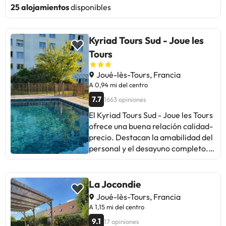
25 alojamientos
disponibles
Kyriad Tours Sud - Joue les
Tours
Joué-lès-Tours, Francia
A 0,94 mi del centro
7.7
1663 opiniones
El Kyriad Tours Sud - Joue les Tours
ofrece una buena relación calidad-
precio. Destacan la amabilidad del
personal y el desayuno completo.
Algunos mencionan que necesita
renovación y mejoras en la
limpieza. En general, es un lugar
La Jocondie
acogedor para viajeros que buscan
Joué-lès-Tours, Francia
un ambiente tranquilo y cercano al
A 1,15 mi del centro
centro comercial y al transporte
9.1
17 opiniones
público. Ideal para estancias cortas