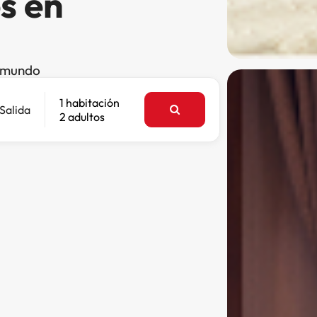
s en
l mundo
1 habitación
Salida
2 adultos