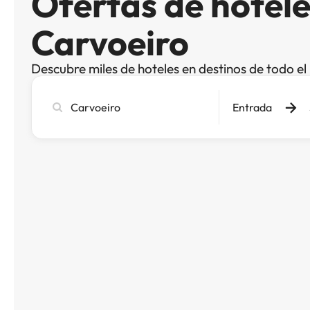
Ofertas de hotele
Carvoeiro
Descubre miles de hoteles en destinos de todo e
Busca
Entrada
ciudad,
hotel
o
destino