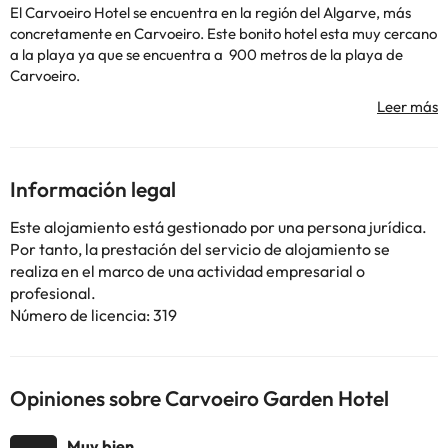
El Carvoeiro Hotel se encuentra en la región del Algarve, más
concretamente en Carvoeiro. Este bonito hotel esta muy cercano
a la playa ya que se encuentra a 900 metros de la playa de
Carvoeiro.
Las infraestructuras del hotel son modernas, en las cuales
tiene piscina, sala de eventos y bar & restaurante. La piscina,
además de ser una delicia, es un espacio de convivencia, donde
convergen algunos balcones de las habitaciones y se puede
disfrutar de un muy buen ambiente.
Información legal
Los alrededores son ideales para practicar golf y en el hotel se
puede jugar al tenis y al billar. También hay servicio de alquiler de
Este alojamiento está gestionado por una persona jurídica.
coches. El Carvoeiro Hotel se encuentra a 1,3 km del Algar Seco,
Por tanto, la prestación del servicio de alojamiento se
en Carvoeiro, y a 4,2 km de la playa de Benagil. El aeropuerto de
realiza en el marco de una actividad empresarial o
Faro, ubicado a 45 km, es el más cercano.
profesional.
Número de licencia: 319
Opiniones sobre Carvoeiro Garden Hotel
Algunos de los servicios detallados pueden ser de pago. Puedes
consultar sus tarifas directamente en el establecimiento. Toda la
información de esta ficha está sujeta a cambios por parte del
Muy bien