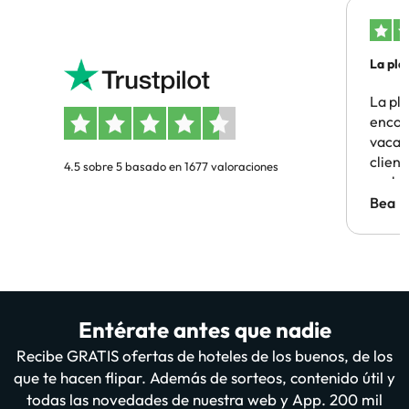
La pla
La pl
encon
vacaci
clien
4.5 sobre 5 basado en 1677 valoraciones
probl
antes.
Bea
Entérate antes que nadie
Recibe GRATIS ofertas de hoteles de los buenos, de los
que te hacen flipar. Además de sorteos, contenido útil y
todas las novedades de nuestra web y App. 200 mil