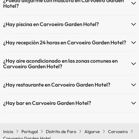
¿Puedo alojarme con mascota en Carvoeiro Garden
Hotel?
En Carvoeiro Garden Hotel no se admiten mascotas.
¿Hay piscina en Carvoeiro Garden Hotel?
Sí, Carvoeiro Garden Hotel tiene piscina (este servicio puede ser de
¿Hay recepción 24 horas en Carvoeiro Garden Hotel?
pago) Aquí tienes más info sobre la piscina y otras instalaciones.
Sí, Carvoeiro Garden Hotel tiene recepción 24 horas.
Piscina al aire libre (temporada de verano)
¿Hay aire acondicionado en las zonas comunes en
Carvoeiro Garden Hotel?
Sí, Carvoeiro Garden Hotel tiene aire acondicionado en las zonas
¿Hay restaurante en Carvoeiro Garden Hotel?
comunes.
Sí, Carvoeiro Garden Hotel tiene restaurante.
¿Hay bar en Carvoeiro Garden Hotel?
Sí, Carvoeiro Garden Hotel tiene bar.
Inicio
Portugal
Distrito de Faro
Algarve
Carvoeiro
Carvoeiro Garden Hotel