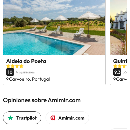
Aldeia do Poeta
Quinta
10
9.3
4 opiniones
369 
Carvoeiro, Portugal
Carvoe
Opiniones sobre Amimir.com
Trustpilot
Amimir.com