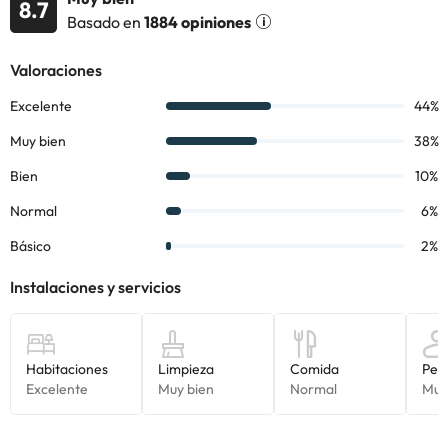
8.7
alojamiento. Si tienes dudas, contáctanos.
Basado en
1884 opiniones