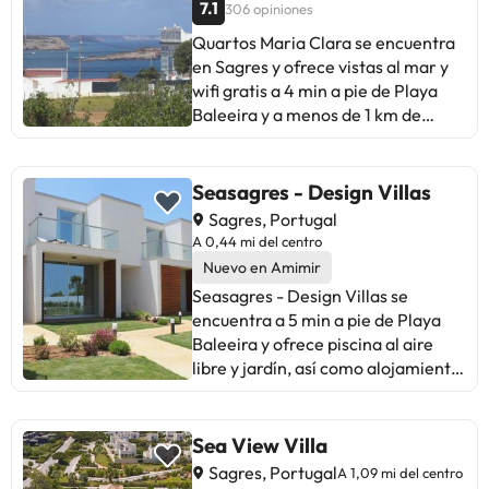
7.1
306 opiniones
desconectar, perfecto para
amantes de la tranquilidad y vistas
Quartos Maria Clara se encuentra
impresionantes. ¡Un refugio
en Sagres y ofrece vistas al mar y
encantador en un entorno único!
wifi gratis a 4 min a pie de Playa
Baleeira y a menos de 1 km de
Playa de Mareta. Hay un baño
privado totalmente equipado con
ducha y secador de pelo. Praia do
Seasagres - Design Villas
Martinhal está a menos de 1 km del
Sagres, Portugal
alojamiento, y Golf Santo António
A 0,44 mi del centro
está a 17 km. El aeropuerto más
Nuevo en Amimir
cercano (Aeropuerto de Faro) está
Seasagres - Design Villas se
a 118 km del alojamiento.En este
encuentra a 5 min a pie de Playa
alojamiento no se pueden celebrar
Baleeira y ofrece piscina al aire
despedidas de soltero o soltera ni
libre y jardín, así como alojamiento
fiestas similares. Informa a con
con aire acondicionado, balcón y
antelación de tu hora prevista de
wifi gratis. La villa ofrece terraza,
llegada. Para ello, puedes utilizar el
vistas al mar, zona de estar, TV de
Sea View Villa
apartado de peticiones especiales
pantalla plana vía satélite, cocina
Sagres, Portugal
al hacer la reserva o ponerte en
A 1,09 mi del centro
totalmente equipada con nevera y