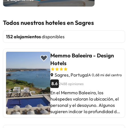
Todos nuestros hoteles en Sagres
152 alojamientos
disponibles
Memmo Baleeira - Design
Hotels
Sagres, Portugal
A 0,68 mi del centro
8.6
2488 opiniones
En el Memmo Baleeira, los
huéspedes valoran la ubicación, el
personal y el desayuno. Algunos
sugieren indicar la profundidad de
la piscina. A pesar de comentarios
positivos, se menciona la lentitud