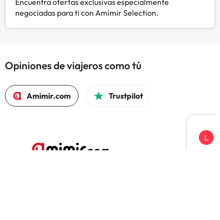
Encuentra ofertas exclusivas especialmente
plancha.
negociadas para ti con Amimir Selection.
Opiniones de viajeros como tú
Amimir.com
Trustpilot
L
Es la
utiliz
El 97% volvería a reservar con Amimir.com