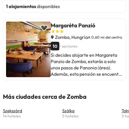
1 alojamientos
disponibles
Margaréta Panzió
Zomba, Hungría
A 0,60 mi del centro
10
1 opiniones
Si decides alojarte en Margareta
Panzio de Zomba, estarás a solo
unos pasos de Panonia (área).
Además, esta pensión se encuentra
a 35 km de Centro cultural de
Tamasi y a 37,1 km de Parque
temático Élménybirtok. Con una
Más ciudades cerca de Zomba
terraza y jardín donde descansar y
comodidades como conexión a
Szekszárd
Szálka
Tol
Internet wifi gratis, ¡no te faltará de
14 hoteles
5 hoteles
3 ho
nada! Hay un aparcamiento sin
asistencia gratuito disponible. En