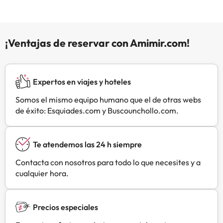
Margareta Panzio tienes un
restaurante a tu disposición para
comer algo. Apaga la sed con tu
bebida favorita en el bar o lounge.
¡Ventajas de reservar con Amimir.com!
Te sentirás como en tu propia casa
en cualquiera de las 10
habitaciones con aire
acondicionado, frigorífico y
Expertos en viajes y hoteles
televisión de pantalla plana. La
Somos el mismo equipo humano que el de otras webs
conexión a Internet wifi gratis te
de éxito: Esquiades.com y Buscounchollo.com.
mantendrá en contacto con los
tuyos; también podrás ver tu
programa favorito en el televisor
Te atendemos las 24 h siempre
con canales por cable. El cuarto de
baño está provisto de ducha y
Contacta con nosotros para todo lo que necesites y a
artículos de higiene personal
cualquier hora.
gratuitos. Entre las comodidades,
se incluyen escritorio, además de
un servicio de limpieza disponible
Precios especiales
de forma limitada y la posibilidad
de solicitar tabla de planchar con