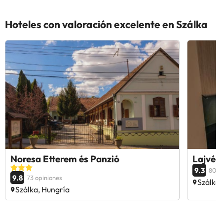
Hoteles con valoración excelente en Szálka
Noresa Etterem és Panzió
Lajvér
9.3
80 o
9.8
73 opiniones
Szálka
Szálka, Hungría