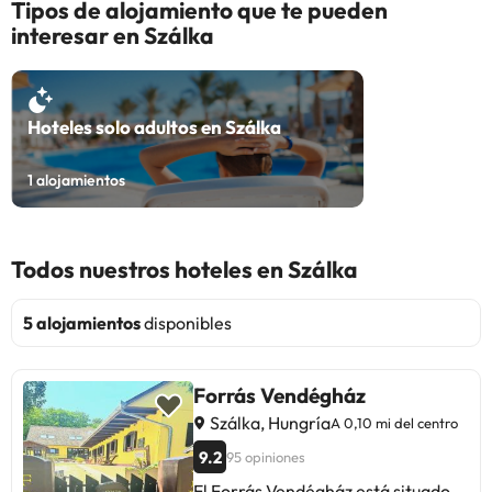
Tipos de alojamiento que te pueden
interesar en Szálka
Hoteles solo adultos en Szálka
1
alojamientos
Todos nuestros hoteles en Szálka
5 alojamientos
disponibles
Forrás Vendégház
Szálka, Hungría
A 0,10 mi del centro
9.2
95 opiniones
El Forrás Vendégház está situado