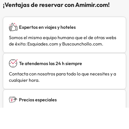
privado con ducha, la mayoría de
¡Ventajas de reservar con Amimir.com!
ellas tienen ropa de cama de
colores vivos. Algunas habitaciones
disponen de balcón. A 800 metros
Expertos en viajes y hoteles
del establecimiento se puede
pescar y a 5 km se puede practicar
Somos el mismo equipo humano que el de otras webs
la caza. El lago Balaton está a 40
de éxito: Esquiades.com y Buscounchollo.com.
km de Igal.
Te atendemos las 24 h siempre
Contacta con nosotros para todo lo que necesites y a
cualquier hora.
Precios especiales
Encuentra ofertas exclusivas especialmente
negociadas para ti con Amimir Selection.