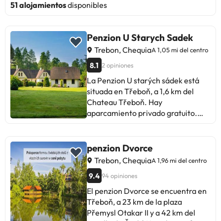
51 alojamientos
disponibles
Penzion U Starych Sadek
Trebon, Chequia
A 1,05 mi del centro
8.1
2 opiniones
La Penzion U starých sádek está
situada en Třeboň, a 1,6 km del
Chateau Třeboň. Hay
aparcamiento privado gratuito.
Algunas habitaciones tienen zona
de estar. Algunas habitaciones
tienen terraza o balcón. Las
penzion Dvorce
habitaciones incluyen baño privado
Trebon, Chequia
A 1,96 mi del centro
con ducha. La Penzion U starých
9.4
94 opiniones
sádek cuenta con WiFi gratuita en
todas las instalaciones. Hay una
El penzion Dvorce se encuentra en
cocina compartida en las
Třeboň, a 23 km de la plaza
habitaciones, mientras que cada
Přemysl Otakar II y a 42 km del