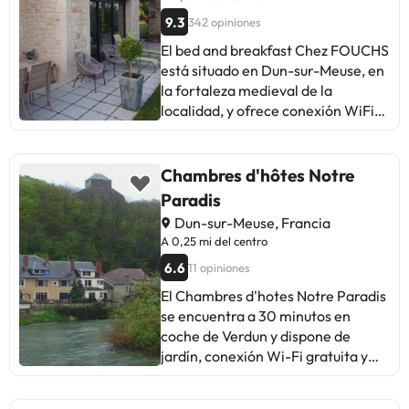
9.3
342 opiniones
El bed and breakfast Chez FOUCHS
está situado en Dun-sur-Meuse, en
la fortaleza medieval de la
localidad, y ofrece conexión WiFi
gratuita y aparcamiento privado
gratuito. Algunas habitaciones
tienen vistas al río, al jardín o a la
Chambres d'hôtes Notre
ciudad. Las habitaciones incluyen
Paradis
baño privado. Hay TV de pantalla
Dun-sur-Meuse, Francia
plana. Verdún se encuentra a 30
A 0,25 mi del centro
minutos en coche del Chez
6.6
11 opiniones
FOUCHS, mientras que Sedan está
a 39 km y Bouillon, a 46 km. El
El Chambres d'hotes Notre Paradis
aeropuerto más cercano es el de
se encuentra a 30 minutos en
Metz-Nancy-Lorraine, ubicado a
coche de Verdun y dispone de
90 km del Chez FOUCHS. La
jardín, conexión Wi-Fi gratuita y
frontera belga está a 25 minutos en
aparcamiento privado gratuito.
coche.Informa a B&B CHEZ
Está situado en un entorno