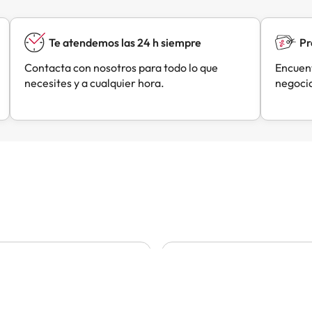
Te atendemos las 24 h siempre
Pr
Contacta con nosotros para todo lo que
Encuent
necesites y a cualquier hora.
negocia
Esther
Roberto
R
Hace 1 día
Hace 1 día
ayudaron con un problema
Es mi primera reserva y sin