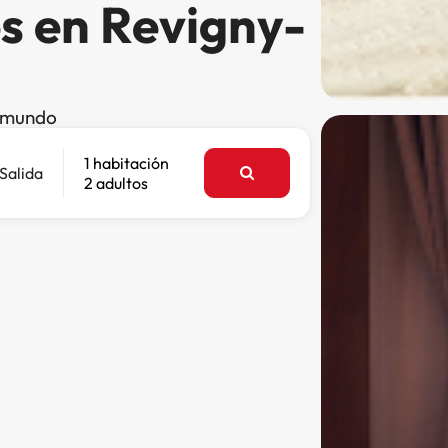
s en Revigny-
l mundo
1 habitación
Salida
2 adultos