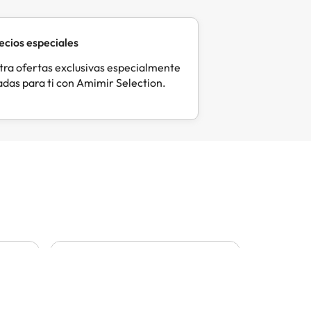
ecios especiales
ra ofertas exclusivas especialmente
das para ti con Amimir Selection.
Marian
Fel
M
F
Hace 1 día
Hac
Muy contenta con amimir
No teng