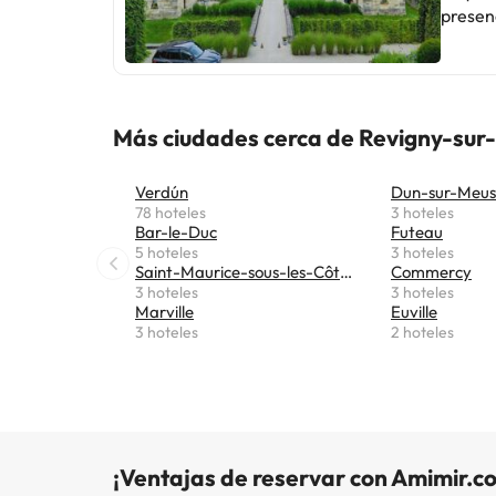
presenc
bellez
el des
habitac
del ent
Más ciudades cerca de Revigny-sur
atenci
Verdún
Dun-sur-Meu
78 hoteles
3 hoteles
Bar-le-Duc
Futeau
5 hoteles
3 hoteles
Saint-Maurice-sous-les-Côtes
Commercy
3 hoteles
3 hoteles
Marville
Euville
3 hoteles
2 hoteles
¡Ventajas de reservar con Amimir.c