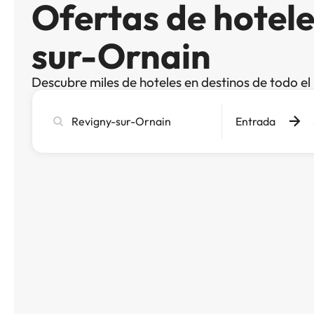
Ofertas de hotele
sur-Ornain
Descubre miles de hoteles en destinos de todo e
Busca
Entrada
ciudad,
hotel
o
destino