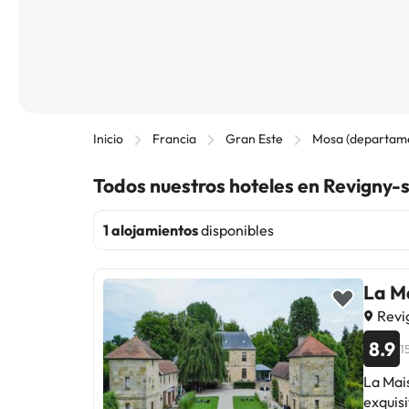
Inicio
Francia
Gran Este
Mosa (departam
Todos nuestros hoteles en Revigny-
1 alojamientos
disponibles
La M
Revi
8.9
1
La Mai
exquisi