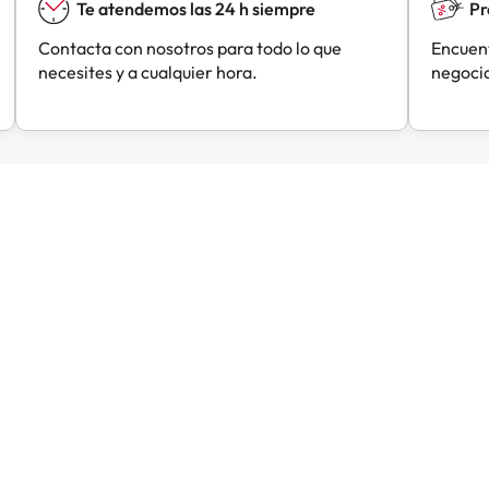
Te atendemos las 24 h siempre
Pr
Contacta con nosotros para todo lo que
Encuent
necesites y a cualquier hora.
negocia
Liliana
César
C
Hace 1 día
Hace 1 día
 bien
L reserva ha sido fácil e
intuitiva.