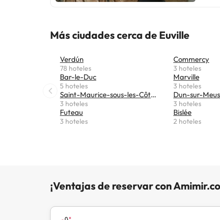
1 baño con seca
Plaza 
está a
Más ciudades cerca de Euville
soltera
Verdún
Commercy
78 hoteles
3 hoteles
Bar-le-Duc
Marville
5 hoteles
3 hoteles
Saint-Maurice-sous-les-Côtes
Dun-sur-Meu
3 hoteles
3 hoteles
Futeau
Bislée
3 hoteles
2 hoteles
¡Ventajas de reservar con Amimir.c