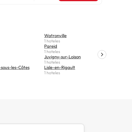
cy-Lorraine)
 soltero o
Watronville
Valbois
1 hoteles
1 hoteles
Pareid
Marre
1 hoteles
1 hoteles
Juvigny-sur-Loison
Ligny-en-
1 hoteles
1 hoteles
-sous-les-Côtes
Lisle-en-Rigault
Revigny-s
1 hoteles
1 hoteles