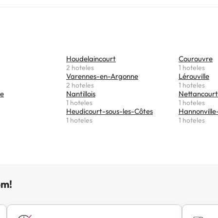
dor de pelo. Hay TV. Nancy Opera está a 49 km del alojamiento, y
Stanislas está a 49 km. El aeropuerto (Aeropuerto de Metz-Nan
 57 km.En este alojamiento no se pueden celebrar despedidas de
 ni fiestas similares.
Houdelaincourt
Courouvre
2 hoteles
1 hoteles
Varennes-en-Argonne
Lérouville
2 hoteles
1 hoteles
se
Nantillois
Nettancourt
1 hoteles
1 hoteles
Heudicourt-sous-les-Côtes
Hannonville
1 hoteles
1 hoteles
om!