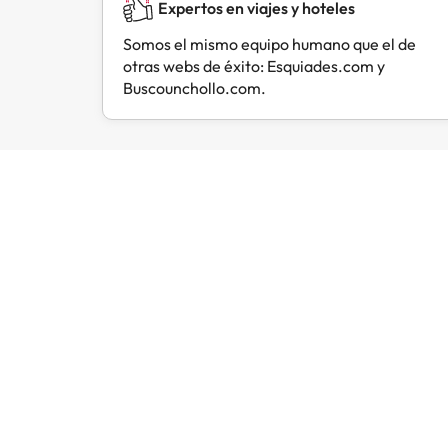
Expertos en viajes y hoteles
Somos el mismo equipo humano que el de
otras webs de éxito: Esquiades.com y
Buscounchollo.com.
Opiniones de viajeros como tú
Amimir.com
Trustpilot
L
Todo