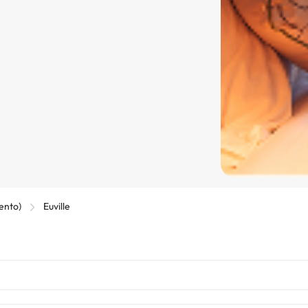
ento)
Euville