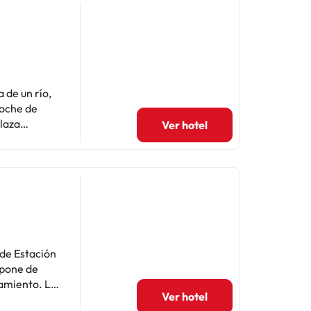
 de un río,
coche de
Ver hotel
 gratuito
 10:00 con
fi gratis te
 favorito en
sto de
a disponible
 de Estación
uitas.
spone de
amiento. La
Ver hotel
s, lavadora y