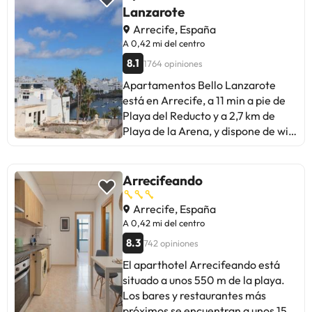
el wifi y ruidos externos, pero
Lanzarote
valoran la relación calidad-precio.
Arrecife, España
Perfecto para viajeros que buscan
A 0,42 mi del centro
economía y cercanía a la playa y
8.1
1764 opiniones
servicios. ¡Una opción
recomendable en Arrecife!
Apartamentos Bello Lanzarote
está en Arrecife, a 11 min a pie de
Playa del Reducto y a 2,7 km de
Playa de la Arena, y dispone de wifi
gratis. También hay una cocina
equipada con nevera, microondas y
tostadora en algunas unidades Club
Arrecifeando
de Golf Costa Teguise está a 7,7 km
del alojamiento, y Monumento al
Arrecife, España
Campesino está a 9,3 km. El
A 0,42 mi del centro
aeropuerto más cercano
8.3
742 opiniones
(Aeropuerto de Lanzarote) está a 5
El aparthotel Arrecifeando está
km.Informa a con antelación de tu
situado a unos 550 m de la playa.
hora prevista de llegada. Para ello,
Los bares y restaurantes más
puedes utilizar el apartado de
próximos se encuentran a unos 150