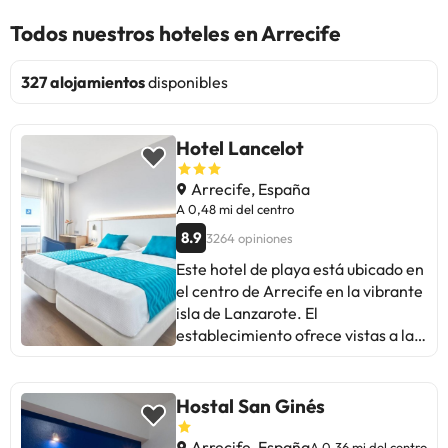
Todos nuestros hoteles en Arrecife
327 alojamientos
disponibles
Hotel Lancelot
Arrecife, España
A 0,48 mi del centro
8.9
3264 opiniones
Este hotel de playa está ubicado en
el centro de Arrecife en la vibrante
isla de Lanzarote. El
establecimiento ofrece vistas a la
larga playa de arena, de la que está
separado por un paseo marítimo,
proporcionando a sus viajeros el
Hostal San Ginés
lugar ideal para disfrutar de
románticas caminatas a la luz de la
Arrecife, España
A 0,36 mi del centro