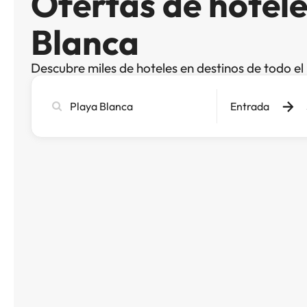
Ofertas de hotele
Blanca
Descubre miles de hoteles en destinos de todo e
Busca
Entrada
ciudad,
hotel
o
destino