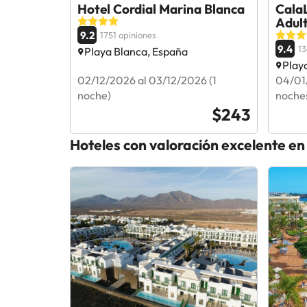
Hotel Cordial Marina Blanca
CalaL
Adul
9.2
1751 opiniones
9.4
13
Playa Blanca, España
Play
02/12/2026 al 03/12/2026 (1
04/01
noche)
noche
$243
Hoteles con valoración excelente en