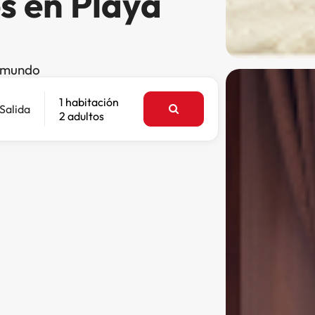
s en Playa
l mundo
1 habitación
Salida
2 adultos