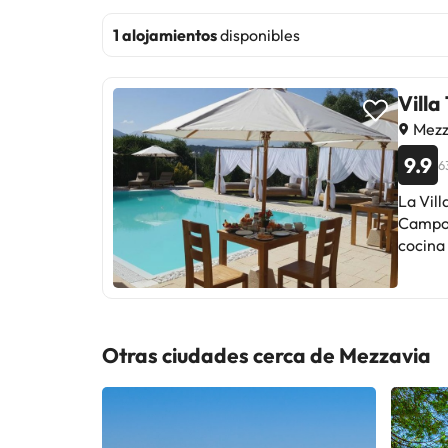
1 alojamientos
disponibles
Villa
Mezz
9.9
6
La Vill
Campo 
cocina 
privado
o disfrutar d
acondi
con ne
Otras ciudades cerca de Mezzavia
WiFi gr
piscin
y toallas. Todas las mañanas se sirve un desayuno contine
bollería recién
La Vill