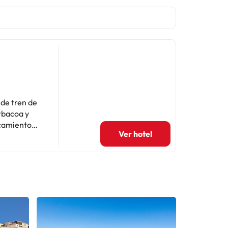
 de tren de
rbacoa y
rcamiento
Ver hotel
l aire libre
te equipada
fuerte y
tas a la
ropa de cama
 la torre