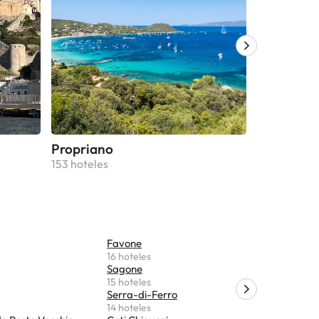
y queda a 6
soltera ni
vista de
al hacer la
atos de
zar el pago
 se pondrá
Propriano
Sartène
153 hoteles
44 hoteles
Favone
Peri
16 hoteles
11 hoteles
Sagone
Casaglion
15 hoteles
11 hoteles
Serra-di-Ferro
Appietto
14 hoteles
9 hoteles