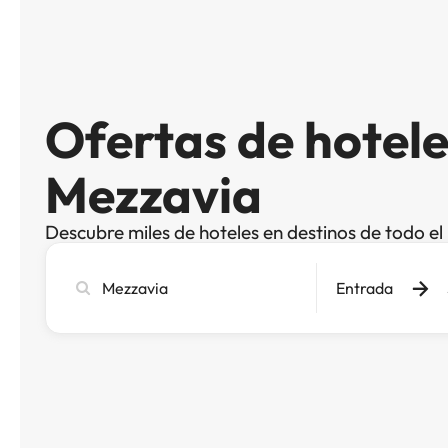
Ofertas de hotele
Mezzavia
Descubre miles de hoteles en destinos de todo e
Busca
Entrada
ciudad,
hotel
o
destino