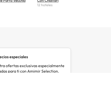
de Porto Vecchio
Coti Chiavari
Serriera
12 hoteles
9 hoteles
ecios especiales
ra ofertas exclusivas especialmente
das para ti con Amimir Selection.