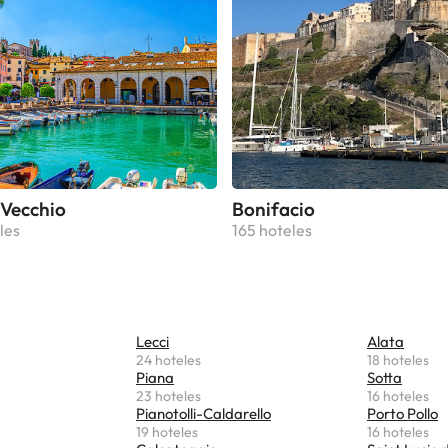
. El aeropuerto Ajaccio Napoleón Bonaparte es el más cercano 
este alojamiento no se pueden celebrar despedidas de soltero o 
 similares. Informa a Villa Torrella con antelación de tu hora pre
. Para ello, puedes utilizar el apartado de peticiones especiales 
a o ponerte en contacto directamente con el alojamiento. Los d
o aparecen en la confirmación de la reserva. Es necesario reali
e la llegada a través de transferencia bancaria. El alojamiento
tacto contigo después de reservar para darte las instrucciones.
Vecchio
Bonifacio
les
165 hoteles
Lecci
Alata
24 hoteles
18 hoteles
Piana
Sotta
23 hoteles
16 hoteles
Pianotolli-Caldarello
Porto Pollo
19 hoteles
16 hoteles