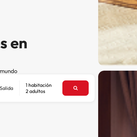
s en
l mundo
1 habitación
Salida
2 adultos