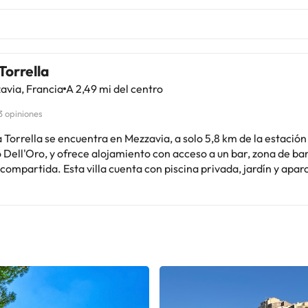
 Torrella
avia, Francia
A 2,49 mi del centro
3 opiniones
a Torrella se encuentra en Mezzavia, a solo 5,8 km de la estación
Dell'Oro, y ofrece alojamiento con acceso a un bar, zona de ba
compartida. Esta villa cuenta con piscina privada, jardín y apa
 gratuito. Los huéspedes pueden utilizar el solárium y la bañera a
e las vistas a la montaña. Los alojamientos disponen de aire
cionado, zona de estar, TV de pantalla plana y cocina totalmen
vera. Los alojamientos están equipados con baño privado, caja 
atuita. Algunas habitaciones tienen terraza y otras gozan de vis
a. Los alojamientos del complejo de villas están equipados con 
ntal y americano con
 hecha, fruta y zumo. También hay una zona de salón compartida.
a Torrella se encuentra a 9,3 km del Port des Cannes y a 23 km de