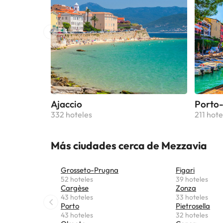
Parata
km.En 
fiestas
llegada
reserv
contact
antes d
en con
Ajaccio
Porto-
332 hoteles
211 hote
Más ciudades cerca de Mezzavia
Grosseto-Prugna
Figari
52 hoteles
39 hoteles
Cargèse
Zonza
43 hoteles
33 hoteles
Porto
Pietrosella
43 hoteles
32 hoteles