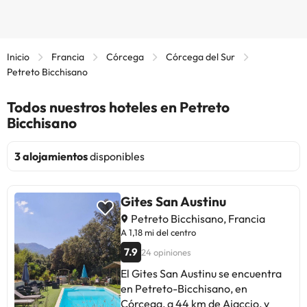
Inicio
Francia
Córcega
Córcega del Sur
Petreto Bicchisano
Todos nuestros hoteles en Petreto
Bicchisano
3 alojamientos
disponibles
Gites San Austinu
Petreto Bicchisano, Francia
A 1,18 mi del centro
7.9
24 opiniones
El Gites San Austinu se encuentra
en Petreto-Bicchisano, en
Córcega, a 44 km de Ajaccio, y