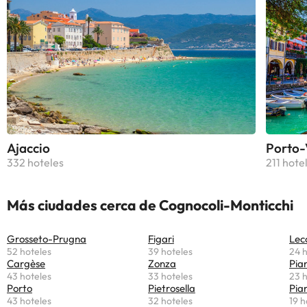
Ajaccio
Porto-
332 hoteles
211 hote
Más ciudades cerca de Cognocoli-Monticchi
Grosseto-Prugna
Figari
Lec
52 hoteles
39 hoteles
24 h
Cargèse
Zonza
Pia
43 hoteles
33 hoteles
23 h
Porto
Pietrosella
Pian
43 hoteles
32 hoteles
19 h