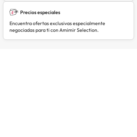
Precios especiales
Encuentra ofertas exclusivas especialmente
negociadas para ti con Amimir Selection.
Opiniones de viajeros como tú
Amimir.com
Trustpilot
J
J
H
Confi