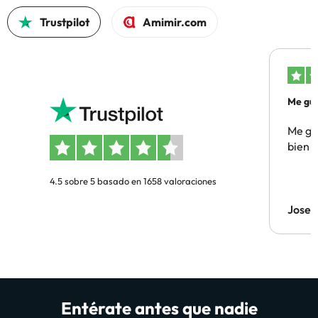
Trustpilot
Amimir.com
Me gus
Me gus
bien
4.5 sobre 5 basado en 1658 valoraciones
Jose
Entérate antes que nadie