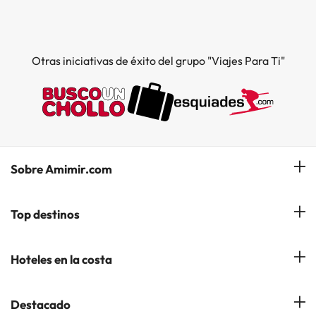
Otras iniciativas de éxito del grupo "Viajes Para Ti"
Sobre Amimir.com
¿Quiénes somos?
Top destinos
Opiniones de nuestros clientes
Hoteles en Salou
Hoteles en la costa
Gestionar mi reserva
Hoteles en Lloret de Mar
Blog de Amimir.com
Hoteles en la Costa Azahar
Destacado
Hoteles en Andorra la Vella