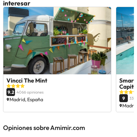
interesar
Vincci The Mint
SmartR
Capita
9.2
4066 opiniones
9
330
Madrid, España
Madrid
Opiniones sobre Amimir.com