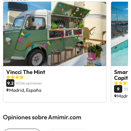
Vincci The Mint
SmartR
Capita
9.2
4066 opiniones
9
330
Madrid, España
Madrid
Opiniones sobre Amimir.com