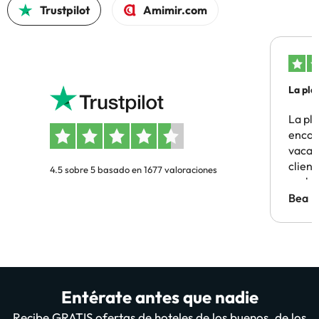
Trustpilot
Amimir.com
La pla
La pl
encon
vacaci
clien
4.5 sobre 5 basado en 1677 valoraciones
probl
antes.
Bea
Entérate antes que nadie
Recibe GRATIS ofertas de hoteles de los buenos, de los