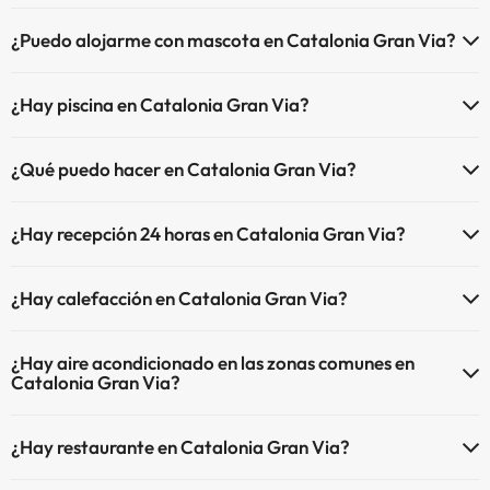
El Catalonia Gran Via dispone de Wi-Fi.
¿Puedo alojarme con mascota en Catalonia Gran Via?
En Catalonia Gran Via se admiten mascotas (previa petición y de
¿Hay piscina en Catalonia Gran Via?
pago directo en hotel). Consulta las condiciones.
Sí, Catalonia Gran Via tiene piscina (este servicio puede ser de pago)
¿Qué puedo hacer en Catalonia Gran Via?
Aquí tienes más info sobre la piscina y otras instalaciones.
El Catalonia Gran Via dispone de las siguientes actividades (algunas
Piscina al aire libre (temporada de verano)
¿Hay recepción 24 horas en Catalonia Gran Via?
pueden ser de pago).
Piscina al aire libre (toda la temporada)
Sí, Catalonia Gran Via tiene recepción 24 horas.
Masajista
¿Hay calefacción en Catalonia Gran Via?
Sí, Catalonia Gran Via tiene calefacción en las zonas comunes.
¿Hay aire acondicionado en las zonas comunes en
Catalonia Gran Via?
Sí, Catalonia Gran Via tiene aire acondicionado en las zonas
¿Hay restaurante en Catalonia Gran Via?
comunes.