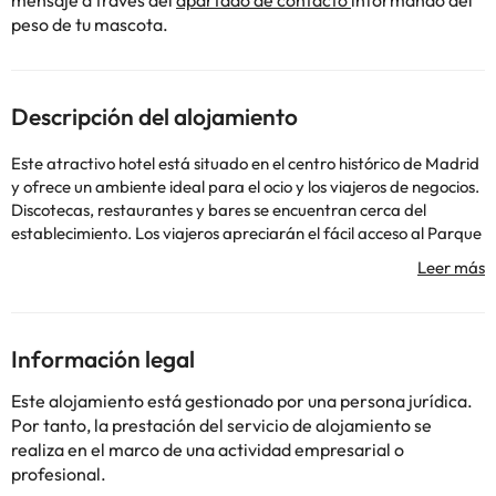
mensaje a través del
apartado de contacto
informando del
peso de tu mascota.
Descripción del alojamiento
Este atractivo hotel está situado en el centro histórico de Madrid
y ofrece un ambiente ideal para el ocio y los viajeros de negocios.
Discotecas, restaurantes y bares se encuentran cerca del
establecimiento. Los viajeros apreciarán el fácil acceso al Parque
del Retiro, el Museo del Prado y el Aeropuerto de Madrid.
Servicio de transporte público tiene una parada a 50 m de la
propiedad. El hotel dispone de un hall de entrada, 6 salas de
conferencias y servicio de cambio de divisa. Los huéspedes
podrán degustar su comida en el bar o en el restaurante
Información legal
climatizado. Las modernas habitaciones están dotadas de
cuarto de baño, teléfono de línea directa, TV vía satélite / cable.
Este alojamiento está gestionado por una persona jurídica.
Las habitaciones vienen con aire acondicionado y cuentan con
Por tanto, la prestación del servicio de alojamiento se
una cama doble y una caja fuerte. El hotel cuenta con un jacuzzi,
realiza en el marco de una actividad empresarial o
una sauna, una piscina en la azotea y un gimnasio. El sofisticado
profesional.
restaurante sirve cocina internacional y mediterránea, así como