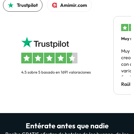
Trustpilot
Amimir.com
Muy sa
Muy s
creo 
con c
vario
4.5 sobre 5 basado en 1691 valoraciones
famil
Hotel 
Raúl 
vuestr
Entérate antes que nadie