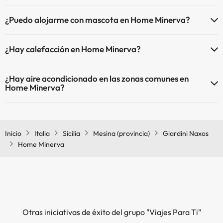
El Home Minerva dispone de Wi-Fi.
¿Puedo alojarme con mascota en Home Minerva?
En Home Minerva se admiten mascotas (previa petición y de pago
¿Hay calefacción en Home Minerva?
directo en hotel). Consulta las condiciones.
Sí, Home Minerva tiene calefacción en las zonas comunes.
¿Hay aire acondicionado en las zonas comunes en
Home Minerva?
Sí, Home Minerva tiene aire acondicionado en las zonas comunes.
Inicio
Italia
Sicilia
Mesina (provincia)
Giardini Naxos
Home Minerva
Otras iniciativas de éxito del grupo "Viajes Para Ti"