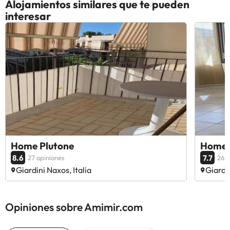
Alojamientos similares que te pueden
interesar
Home Plutone
Home 
8.6
7.7
27 opiniones
26 o
Giardini Naxos, Italia
Giardin
Opiniones sobre Amimir.com