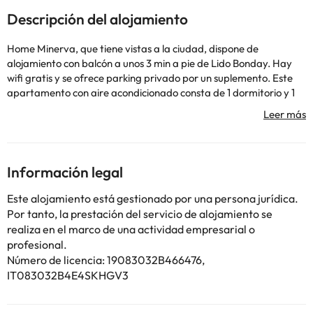
Descripción del alojamiento
Home Minerva, que tiene vistas a la ciudad, dispone de
alojamiento con balcón a unos 3 min a pie de Lido Bonday. Hay
wifi gratis y se ofrece parking privado por un suplemento. Este
apartamento con aire acondicionado consta de 1 dormitorio y 1
baño con bidet, ducha y secador de pelo. Hay una zona de estar,
una zona de comedor y una cocina completa con nevera, horno y
fogones. Isla Bella está a 6,2 km del alojamiento, y Parada del
teleférico Mazzarò - Taormina (Salita) está a 8,2 km. El
aeropuerto (Aeropuerto de Catania - Fontanarossa) está a 52
Información legal
km.
En este alojamiento no se pueden celebrar despedidas de soltero
Este alojamiento está gestionado por una persona jurídica.
o soltera ni fiestas similares. Los huéspedes deberán mostrar un
Por tanto, la prestación del servicio de alojamiento se
documento de identidad válido y una tarjeta de crédito al
realiza en el marco de una actividad empresarial o
realizar el registro de entrada. Ten en cuenta que todas las
profesional.
peticiones especiales están sujetas a disponibilidad y pueden
Número de licencia: 19083032B466476,
comportar suplementos. Informa a con antelación de tu hora
IT083032B4E4SKHGV3
prevista de llegada. Para ello, puedes utilizar el apartado de
peticiones especiales al hacer la reserva o ponerte en contacto
directamente con el alojamiento. Los datos de contacto