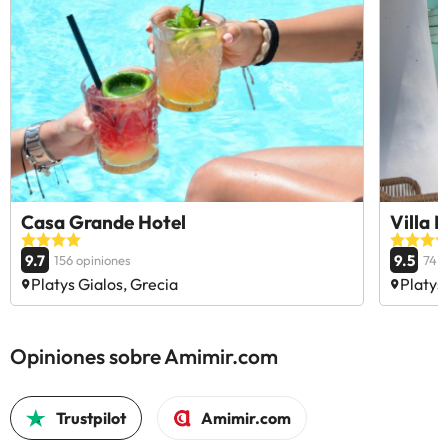
Casa Grande Hotel
Villa M
9.7
9.5
156 opiniones
74 o
Platys Gialos, Grecia
Platys
Opiniones sobre Amimir.com
Trustpilot
Amimir.com