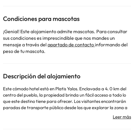
Condiciones para mascotas
¡Genial! Este alojamiento admite mascotas. Para consultar
sus condiciones es imprescindible que nos mandes un
mensaje a través del
apartado de contacto
informando del
peso de tu mascota.
Descripción del alojamiento
Este cómodo hotel está en Platis Yalos. Enclavada a 4. 0 km del
centro del pueblo, la propiedad brinda un fácil acceso a todo lo
que este destino tiene para ofrecer. Los visitantes encontrarán
paradas de transporte público desde las que explorar la zona a
500 metros. La playa más cercana está a 500 metros del
establecimiento. Los huéspedes encontrarán el aeropuerto a 4. 6
km. La propiedad está a 7. 5 km del puerto. Hay un total de 30
habitaciones. Este establecimiento se sometió a una reforma en