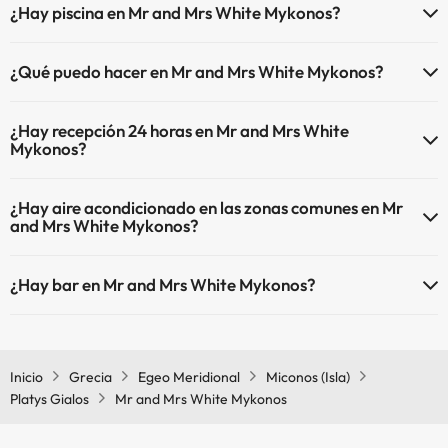
¿Hay piscina en Mr and Mrs White Mykonos?
Sí, Mr and Mrs White Mykonos tiene piscina (este servicio puede ser
¿Qué puedo hacer en Mr and Mrs White Mykonos?
de pago) Aquí tienes más info sobre la piscina y otras instalaciones.
El Mr and Mrs White Mykonos dispone de las siguientes actividades
Piscina al aire libre (temporada de verano)
¿Hay recepción 24 horas en Mr and Mrs White
(algunas pueden ser de pago).
Mykonos?
Masajista
Sí, Mr and Mrs White Mykonos tiene recepción 24 horas.
¿Hay aire acondicionado en las zonas comunes en Mr
and Mrs White Mykonos?
Sí, Mr and Mrs White Mykonos tiene aire acondicionado en las zonas
¿Hay bar en Mr and Mrs White Mykonos?
comunes.
Sí, Mr and Mrs White Mykonos tiene bar.
Inicio
Grecia
Egeo Meridional
Miconos (Isla)
Platys Gialos
Mr and Mrs White Mykonos