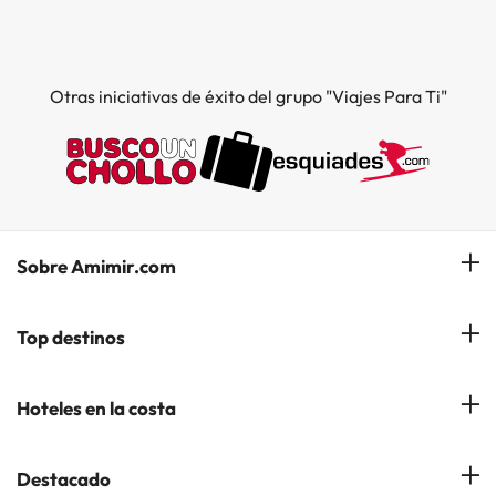
Otras iniciativas de éxito del grupo "Viajes Para Ti"
Sobre Amimir.com
¿Quiénes somos?
Top destinos
Opiniones de nuestros clientes
Hoteles en Salou
Hoteles en la costa
Gestionar mi reserva
Hoteles en Lloret de Mar
Blog de Amimir.com
Hoteles en la Costa Azahar
Destacado
Hoteles en Andorra la Vella