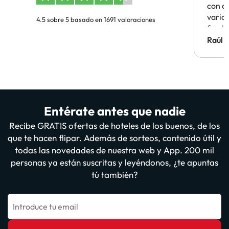
con c
vario
4.5 sobre 5 basado en 1691 valoraciones
famil
Hotel 
Raúl 
vuestr
Entérate antes que nadie
Recibe GRATIS ofertas de hoteles de los buenos, de los
que te hacen flipar. Además de sorteos, contenido útil y
todas las novedades de nuestra web y App. 200 mil
personas ya están suscritas y leyéndonos, ¿te apuntas
tú también?
Introduce tu email