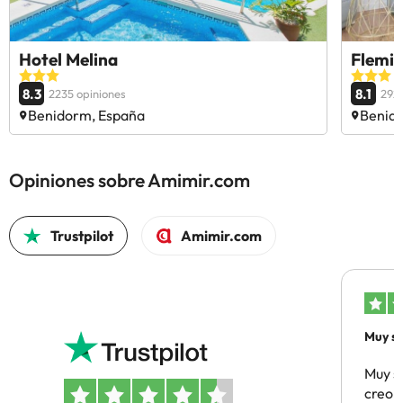
Hotel Melina
Flemin
8.3
8.1
2235 opiniones
292
Benidorm, España
Benid
Opiniones sobre Amimir.com
Trustpilot
Amimir.com
Muy sa
Muy s
creo 