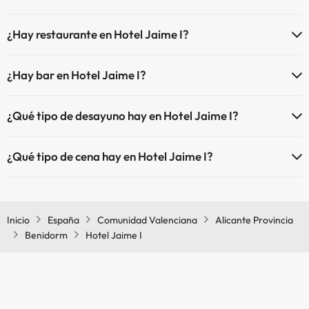
Sí, Hotel Jaime I está adaptado para personas con movilidad
¿Hay restaurante en Hotel Jaime I?
reducida.
Sí, Hotel Jaime I tiene restaurante.
¿Hay bar en Hotel Jaime I?
Sí, Hotel Jaime I tiene bar.
¿Qué tipo de desayuno hay en Hotel Jaime I?
Si te alojas en Hotel Jaime I podrás disfrutar de un desayuno tipo
¿Qué tipo de cena hay en Hotel Jaime I?
buffet.
Si te alojas en Hotel Jaime I podrás disfrutar de una cena tipo buffet.
Inicio
España
Comunidad Valenciana
Alicante Provincia
Benidorm
Hotel Jaime I