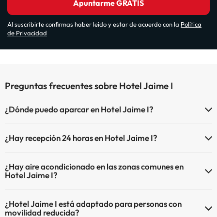
Apuntarme GRATIS
Al suscribirte confirmas haber leído y estar de acuerdo con la
Política
de Privacidad
Preguntas frecuentes sobre Hotel Jaime I
¿Dónde puedo aparcar en Hotel Jaime I?
Si te alojas en Hotel Jaime I tienes estas posibilidades de
¿Hay recepción 24 horas en Hotel Jaime I?
aparcamiento (bajo disponibilidad):
Sí, Hotel Jaime I tiene recepción 24 horas.
Parking exterior
¿Hay aire acondicionado en las zonas comunes en
Hotel Jaime I?
Sí, Hotel Jaime I tiene aire acondicionado en las zonas comunes.
¿Hotel Jaime I está adaptado para personas con
movilidad reducida?