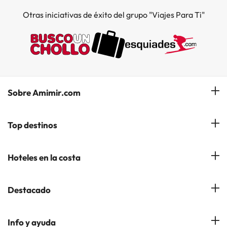
Otras iniciativas de éxito del grupo "Viajes Para Ti"
Sobre Amimir.com
¿Quiénes somos?
Top destinos
Opiniones de nuestros clientes
Hoteles en Salou
Hoteles en la costa
Gestionar mi reserva
Hoteles en Lloret de Mar
Blog de Amimir.com
Hoteles en la Costa Azahar
Destacado
Hoteles en Andorra la Vella
Amimir en los Medios
Hoteles en la Costa Blanca
Hoteles en Palma de Mallorca
Hoteles en Ciudades Populares
Info y ayuda