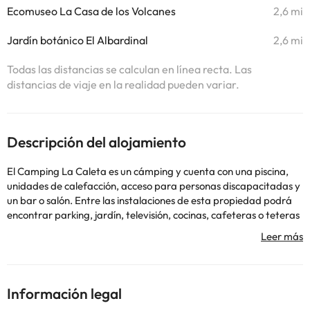
Ecomuseo La Casa de los Volcanes
2,6 mi
Jardín botánico El Albardinal
2,6 mi
Todas las distancias se calculan en línea recta. Las
distancias de viaje en la realidad pueden variar.
Descripción del alojamiento
El Camping La Caleta es un cámping y cuenta con una piscina,
unidades de calefacción, acceso para personas discapacitadas y
un bar o salón. Entre las instalaciones de esta propiedad podrá
encontrar parking, jardín, televisión, cocinas, cafeteras o teteras
y depósitos en cajas de seguridad. Todas las habitaciones del
mismo cuentan con acceso a internet vía WiFi, aire
acondicionado, refrigerador o congelador de tamaño completo,
horno y utensilios de cocina. #El Camping La Caleta es un
cámping y cuenta con una piscina, unidades de calefacción,
Información legal
acceso para personas discapacitadas y un bar o salón. Entre las