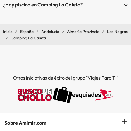
¿Hay piscina en Camping La Caleta?
Sí, Camping La Caleta tiene piscina (este servicio puede ser de pago)
Aquí tienes más info sobre la piscina y otras instalaciones.
Inicio
España
Andalucía
Almería Provincia
Las Negras
Piscina al aire libre (temporada de verano)
Camping La Caleta
Otras iniciativas de éxito del grupo "Viajes Para Ti"
Sobre Amimir.com