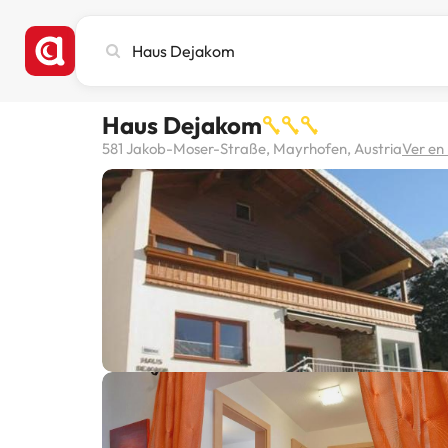
Busca
ciudad,
hotel
o
Haus Dejakom
destino
581 Jakob-Moser-Straße, Mayrhofen, Austria
Ver e