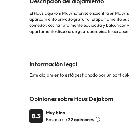
Descripción del alojamiento
El Haus Dejakom Mayrhofen se encuentra en Mayrhofen
aparcamiento privado gratuito. El apartamento es amplio y dispone de 2 dormitorios, 2 baños, ropa de cama, toallas, TV de pantalla plana con canales vía satélite, zona de
comedor, cocina totalmente equipada y balcón con vistas a la montaña. Este aloj
apartamento dis
En este alojamiento no se pueden celebrar despedidas
llegada. Para ello, puedes utilizar el apartado de pe
aparecen en la confirmación de la reserva.
Información legal
Este alojamiento está gestionado por un particul
Algunos de los servicios detallados pueden ser de pag
cambios por parte del alojamiento. Si tienes dudas, 
Opiniones sobre Haus Dejakom
Muy bien
8.3
Basado en
22 opiniones