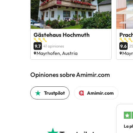
Gästehaus Hochmuth
Prac
9.7
9.6
41 opiniones
25
Mayrhofen, Austria
Mayr
Opiniones sobre Amimir.com
Trustpilot
Amimir.com
La p
he…