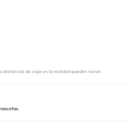
i
i
i
as distancias de viaje en la realidad pueden variar.
mascotas.