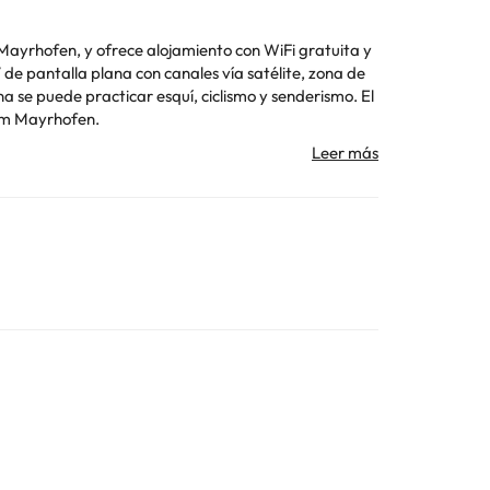
Mayrhofen, y ofrece alojamiento con WiFi gratuita y
 Dejakom Mayrhofen.
Mayrhofen con antelación de tu hora prevista de
mente con el alojamiento. Los datos de contacto
Toda la información de esta ficha está sujeta a