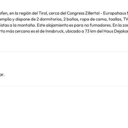
, en la región del Tirol, cerca del Congress Zillertal - Europahaus 
amiento es para no fumadores. En la zona se puede practicar esquí, ciclismo y senderismo. El
pone de guardaesquíes. El aeropuerto más cercano es el de Innsbruck, ubicado a 73 km del Haus
 de soltero o soltera ni fiestas similares. Informa a Haus Dejakom 
ticiones especiales al hacer la reserva o ponerte en contacto directa
ar.
o. Puedes consultar sus tarifas directamente en el establecimiento. 
contáctanos.