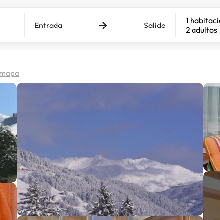
1 habitac
Entrada
Salida
2 adultos
n mapa