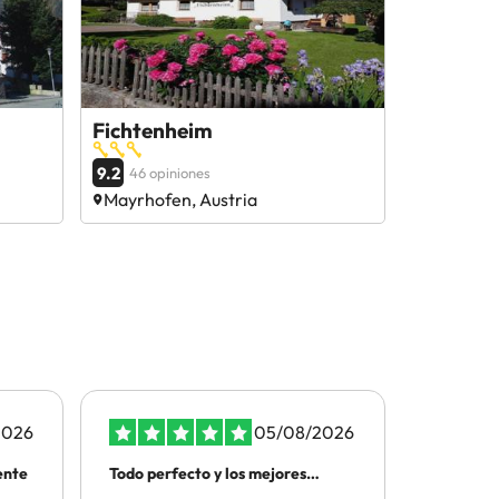
Fichtenheim
9.2
46 opiniones
Mayrhofen, Austria
2026
05/08/2026
ente
Todo perfecto y los mejores
ATENCIO
precios
TELEFON