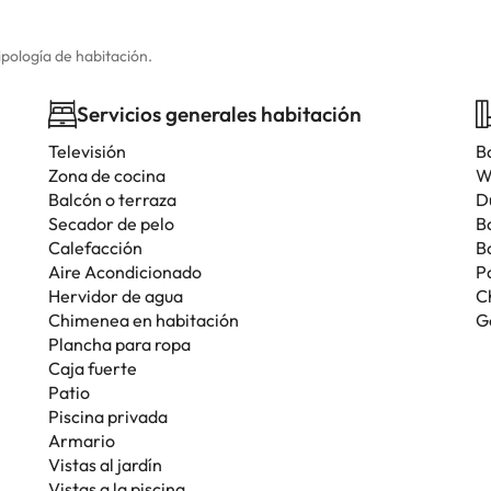
ipología de habitación.
Servicios generales habitación
Televisión
B
Zona de cocina
W
Balcón o terraza
D
Secador de pelo
B
Calefacción
B
Aire Acondicionado
P
Hervidor de agua
C
Chimenea en habitación
G
Plancha para ropa
Caja fuerte
Patio
Piscina privada
Armario
Vistas al jardín
Vistas a la piscina