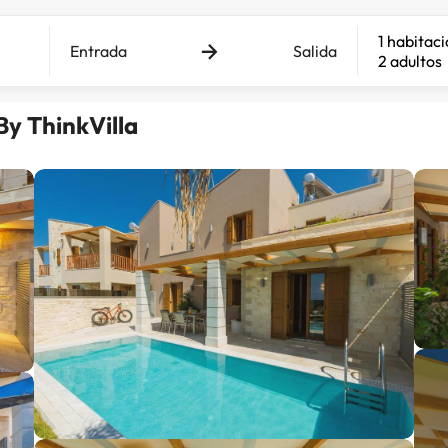
1 habitac
Entrada
Salida
2 adultos
 By ThinkVilla