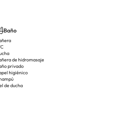
Baño
añera
C
ucha
añera de hidromasaje
año privado
apel higiénico
hampú
el de ducha