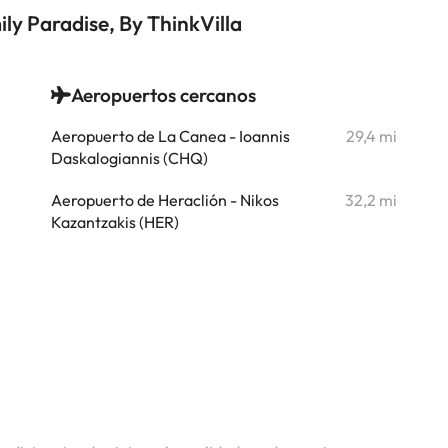
mily Paradise, By ThinkVilla
Aeropuertos cercanos
i
Aeropuerto de La Canea - Ioannis
29,4 mi
i
Daskalogiannis (CHQ)
i
Aeropuerto de Heraclión - Nikos
32,2 mi
Kazantzakis (HER)
i
i
i
i
i