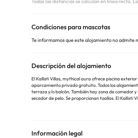
Todas las distancias se calculan en línea recta. L
Condiciones para mascotas
Te informamos que este alojamiento no admite 
Descripción del alojamiento
El Kallisti Villas, mythical aura ofrece piscina exte
aparcamiento privado gratuito. Todos los alojamientos disponen de aire acondicionado, TV de pantalla plana vía satélite y reproductor de DVD. Algunos alojamientos tienen
terraza y/o balcón. También hay zona de comedor y c
secador de pelo. Se proporcionan toallas. El Kallisti Villas es un establecimiento de estilo mítico. Incluye bañera de hidromasaje. El establecimiento ofrece servicio de entrega
de comestibles y prepara almuerzos para llevar. El establecimiento cuenta con bicicletas de uso gratuito y servicio de alquiler de bicicletas y la zona es perfecta para
practicar ciclismo. El Kallisti Villas, mythical aura,
Chania, a 47 km del establecimiento.
Informa a Kallisti Villas, mythical aura, By ThinkVilla
reserva o ponerte en contacto directamente con el a
Información legal
despedidas de soltero o soltera ni fiestas similares.