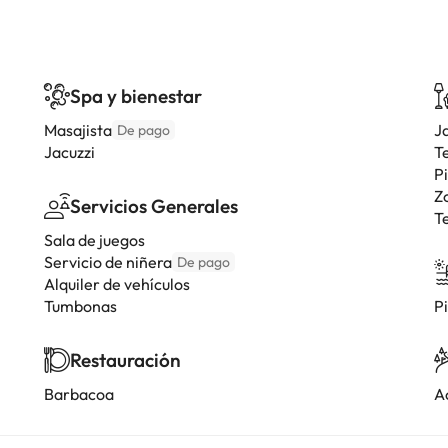
Spa y bienestar
Masajista
J
De pago
Jacuzzi
T
P
Z
Servicios Generales
T
Sala de juegos
Servicio de niñera
De pago
Alquiler de vehículos
Tumbonas
Pi
Restauración
Barbacoa
A