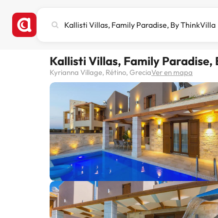
Busca
ciudad,
hotel
o
Kallisti Villas, Family Paradise,
destino
Kyrianna Village, Rétino, Grecia
Ver en mapa