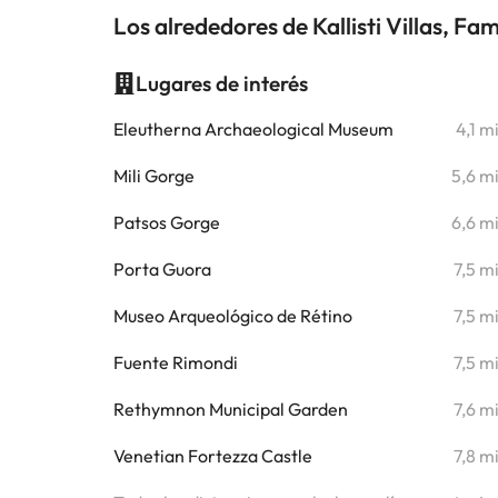
Los alrededores de Kallisti Villas, Fa
Lugares de interés
Eleutherna Archaeological Museum
4,1 m
Mili Gorge
5,6 m
Patsos Gorge
6,6 m
Porta Guora
7,5 m
Museo Arqueológico de Rétino
7,5 m
Fuente Rimondi
7,5 m
Rethymnon Municipal Garden
7,6 m
Venetian Fortezza Castle
7,8 m