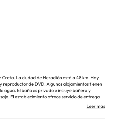
 de Creta. La ciudad de Heraclión está a 48 km. Hay
e agua. El baño es privado e incluye bañera y
eropuerto más cercano es el aeropuerto internacional de
zar el apartado de peticiones especiales al hacer la
 reserva. En este alojamiento no se pueden celebrar
 tarjeta de crédito al realizar el registro de