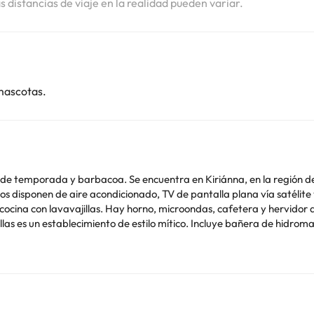
as distancias de viaje en la realidad pueden variar.
mascotas.
rior de temporada y barbacoa. Se encuentra en Kiriánna, en la región
ocina con lavavajillas. Hay horno, microondas, cafetera y hervidor d
 By ThinkVilla se encuentra a 18 km de Balíon y a 12 km de Rétino. El a
 con antelación de tu hora prevista de llegada. Para ello, puedes utili
lojamiento. Los datos de contacto aparecen en la confirmación de la
 Los huéspedes deberán mostrar un documento de identidad válido y una