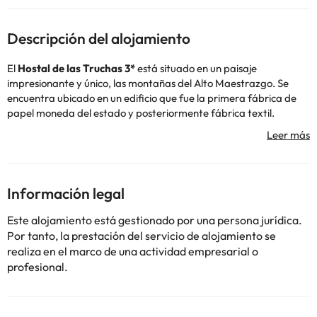
Descripción del alojamiento
El
Hostal de las Truchas 3*
está situado en un paisaje
impresionante y único, las montañas del Alto Maestrazgo. Se
encuentra ubicado en un edificio que fue la primera fábrica de
papel moneda del estado y posteriormente fábrica textil.
El edificio es, en la actualidad, un hotel de 3 estrellas,
completamente rodeado de naturaleza. Se encuentra cerca de
Órganos de Montoro, con paisajes de ensueño, aguas cristalinas,
cielos azules y vegetación exuberante, cerca del nacimiento del
Información legal
río Pitarque. El hotel también se encuentra situado junto a un río
de truchas, el único sonido que oirá desde el hotel.
Este alojamiento está gestionado por una persona jurídica.
Por tanto, la prestación del servicio de alojamiento se
realiza en el marco de una actividad empresarial o
Algunos de los servicios detallados pueden ser de pago. Puedes
profesional.
consultar sus tarifas directamente en el establecimiento. Toda la
información de esta ficha está sujeta a cambios por parte del
alojamiento. Si tienes dudas, contáctanos.