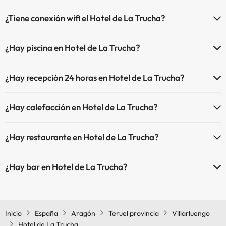
¿Tiene conexión wifi el Hotel de La Trucha?
El Hotel de La Trucha dispone de Wi-Fi.
¿Hay piscina en Hotel de La Trucha?
Sí, Hotel de La Trucha tiene piscina (este servicio puede ser de pago)
¿Hay recepción 24 horas en Hotel de La Trucha?
Aquí tienes más info sobre la piscina y otras instalaciones.
Sí, Hotel de La Trucha tiene recepción 24 horas.
Piscina al aire libre (temporada de verano)
¿Hay calefacción en Hotel de La Trucha?
Sí, Hotel de La Trucha tiene calefacción en las zonas comunes.
¿Hay restaurante en Hotel de La Trucha?
Sí, Hotel de La Trucha tiene restaurante.
¿Hay bar en Hotel de La Trucha?
Sí, Hotel de La Trucha tiene bar.
Inicio
España
Aragón
Teruel provincia
Villarluengo
Hotel de La Trucha