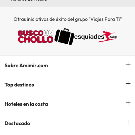
Otras iniciativas de éxito del grupo "Viajes Para Ti"
Sobre Amimir.com
¿Quiénes somos?
Top destinos
Opiniones de nuestros clientes
Hoteles en Salou
Hoteles en la costa
Gestionar mi reserva
Hoteles en Lloret de Mar
Blog de Amimir.com
Hoteles en la Costa Azahar
Destacado
Hoteles en Andorra la Vella
Amimir en los Medios
Hoteles en la Costa Blanca