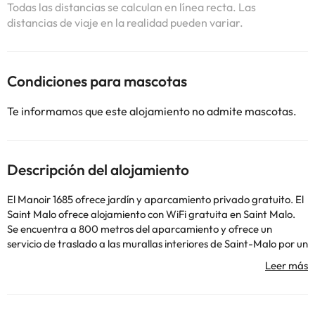
Todas las distancias se calculan en línea recta. Las
distancias de viaje en la realidad pueden variar.
Condiciones para mascotas
Te informamos que este alojamiento no admite mascotas.
Descripción del alojamiento
El Manoir 1685 ofrece jardín y aparcamiento privado gratuito. El
Saint Malo ofrece alojamiento con WiFi gratuita en Saint Malo.
Se encuentra a 800 metros del aparcamiento y ofrece un
servicio de traslado a las murallas interiores de Saint-Malo por un
suplemento. Las habitaciones disponen de TV de pantalla plana.
Algunas habitaciones tienen zona de estar. Todas las
habitaciones tienen baño privado con bañera. El establecimiento
alberga un salón compartido. La torre Solidor se encuentra a 2,9