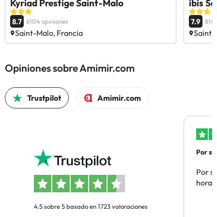
Kyriad Prestige Saint-Malo
ibis S
8.7
7.9
6104 opiniones
814 
Saint-Malo, Francia
Saint-
Opiniones sobre Amimir.com
Trustpilot
Amimir.com
Por su
Por su
hora 
4.5 sobre 5 basado en 1723 valoraciones