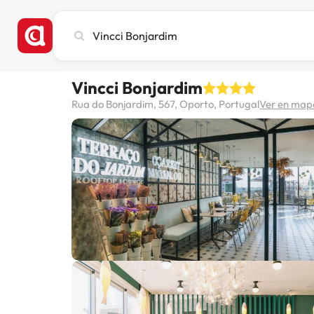
Busca
ciudad,
hotel
o
Vincci Bonjardim
destino
Rua do Bonjardim, 567, Oporto, Portugal
Ver en map