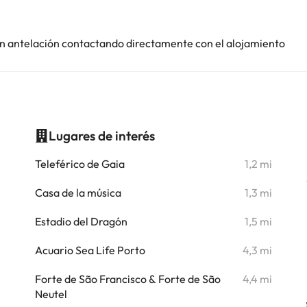
con antelación contactando directamente con el alojamiento
Lugares de interés
i
Teleférico de Gaia
1,2 mi
i
Casa de la música
1,3 mi
i
Estadio del Dragón
1,5 mi
i
Acuario Sea Life Porto
4,3 mi
i
Forte de São Francisco & Forte de São
4,4 mi
Neutel