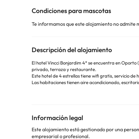
Condiciones para mascotas
Te informamos que este alojamiento no admite 
Descripción del alojamiento
El hotel Vincci Bonjardim 4* se encuentra en Oporto 
privado, terraza y restaurante.
Este hotel de 4 estrellas tiene wifi gratis, servicio 
Las habitaciones tienen aire acondicionado, escritor
vistas a la ciudad y todas tienen hervidor.
El alojamiento está a menos de 1km de Sao Bento Metr
de São Bento, la Torre de los Clérigos y el Palacio 
Información legal
Algunos de los servicios detallados pueden ser de pag
cambios por parte del alojamiento. Si tienes dudas, 
Este alojamiento está gestionado por una persona 
empresarial o profesional.