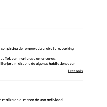
con piscina de temporada al aire libre, parking
s buffet, continentales o americanas.
cci Bonjardim dispone de algunas habitaciones con
ento hay puntos de interés como la estación de tren
co Sá Carneiro) está a 15km del alojamiento.
Toda la información de esta ficha está sujeta a
e realiza en el marco de una actividad