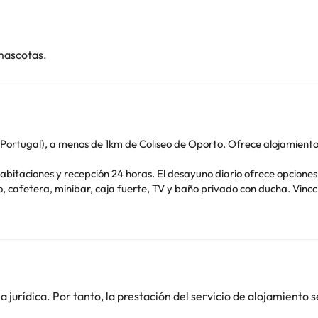
mascotas.
(Portugal), a menos de 1km de Coliseo de Oporto. Ofrece alojamiento 
de habitaciones y recepción 24 horas. El desayuno diario ofrece opcione
io, cafetera, minibar, caja fuerte, TV y baño privado con ducha. Vin
o Station y a 600 metros del centro de la ciudad. Cerca del alojami
de la Bolsa. El aeropuerto más cercano (Aeropuerto de Oporto-Francis
o. Puedes consultar sus tarifas directamente en el establecimiento. 
contáctanos.
jurídica. Por tanto, la prestación del servicio de alojamiento s