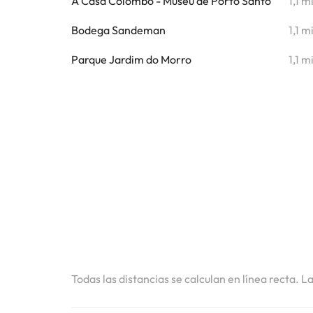
A Casa Colombo - Museu de Porto Santo
1,1 m
Bodega Sandeman
1,1 m
Parque Jardim do Morro
1,1 m
Todas las distancias se calculan en línea recta. L